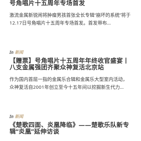
号角唱片十五周年专场首发
激流金属新锐闹将肿瘤男孩首张全长专辑“崩坏的系统”将于
12.17日号角唱片十五周年专场首发。首发带布...
In
新闻
【赠票】号角唱片十五周年年终收官盛宴丨
八支金属强团齐聚众神复活北京站
作为国内首屈一指的金属乐合辑和金属乐大型室内活动，
众神复活自2001年创立至今十五年间以挖掘新生代力...
In
新闻
《楚歌四面、炎凰降临》——楚歌乐队新专
辑“炎凰”延伸访谈