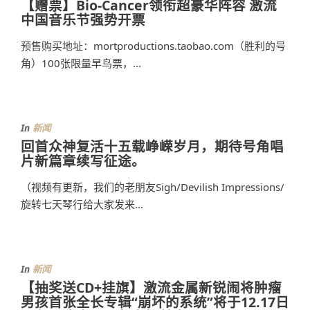
【赠票】Bio-Cancer领衔超豪华阵容 激流
中国音乐节强势开票
预售购买地址：mortproductions.taobao.com（胜利的号
角）100张限量早鸟票，...
In
新闻
回首众神复活十五载峥嵘岁月，期待号角唱
片新篇章续写征途。
（视频有更新，我们的老朋友Sigh/Devilish Impressions/
旋转七天琴行给大家发来...
In
新闻
​【抽奖送CD+挂旗】激流金属新锐闹将肿瘤
男孩首张全长专辑“崩坏的系统”将于12.17日