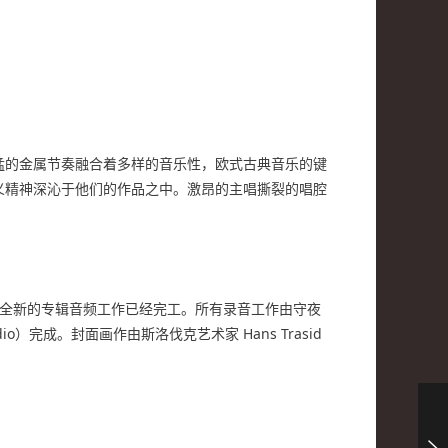
猛的金属节奏融合着多样的音乐性，欧式古典音乐的键
义精神深沁于他们的作品之中。激昂的主唱撕裂的唱腔
张全新的专辑音频工作已经完工。所有录音工作由守夜
o）完成。封面画作由斯洛伐克艺术家 Hans Trasid