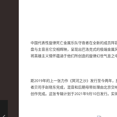
中国代表性旋律死亡金属乐队守夜者在全新的成员阵
盘与主音吉它交相辉映，呈现出巴洛克式的极端金属
将英雄主义情怀蕴涵于他们所创造的旋律幻世气息之
距2019年的上一张力作《冥河之沙》发行至今两年
者贝司手赵晓东完成，混音和后期母带处理由北京交响黑金属乐队
创作完成。这张专辑计划于2021年9月10日发行。