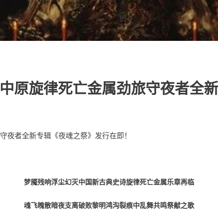
中原旋律死亡金属劲旅守夜者全
梦魇残响浮尘幻灭中国新古典史诗旋律死亡金属乐章再临
魂飞魄散暗夜支离破败黎明鸿沟裂痕中乱舞共鸣祭献之歌