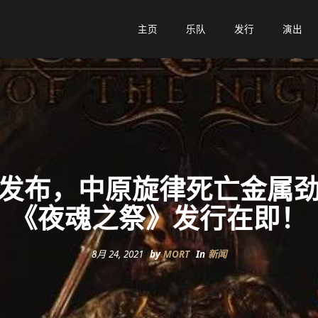
主页
主页
乐队
乐队
发行
发行
演出
演出
发布，中原旋律死亡金属
《夜魂之祭》发行在即！
8月 24, 2021
by
MORT
In
新闻