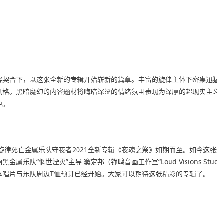
容契合下，以这张全新的专辑开始崭新的篇章。丰富的旋律主体下密集迅
风格。黑暗魔幻的内容题材将晦暗深涩的情绪氛围表现为深厚的超现实主
中。
，旋律死亡金属乐队守夜者2021全新专辑《夜魂之祭》如期而至。如今这
“惘世湮灭”主导 窦定邦（铮鸣音画工作室“Loud Visions Studi
实体唱片与乐队周边T恤预订已经开始。大家可以期待这张精彩的专辑了。