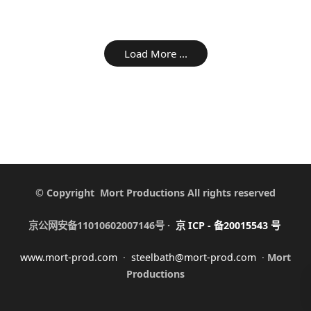
Load More ...
© Copyright Mort Productions All rights reserved
京公网安备11010602007146号 ·
京
ICP -
备
20015543
号
www.mort-prod.com
·
steelbath@mort-prod.com
·
Mort
Productions