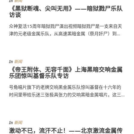
In
新闻
《黑狱断魂、尖叫无用》——暗狱戮尸乐队
访谈
众神复活15周年暗狱戮尸演出视频暗狱戮尸是一支来自天
津的元老级金属乐队，从高速黑暗金属（祭月奸尸）到...
In
新闻
《帝王附体、无容千面》上海黑暗交响金属
乐团惊叫基督乐队专访
号角唱片旗下的老牌交响黑金属乐队惊叫基督在十六年的
时间里带给乐迷三张极具张力的交响黑暗金属唱片。这三...
In
新闻
激动不已，流汗不止！——北京激流金属传