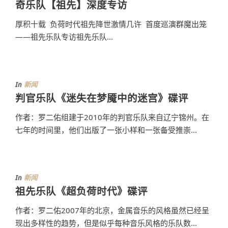
奇乐队【祖先】深度专访
厚积十载 负荷时代祖先降世激情几许 首度巡演群魔出笼
——祖先乐队专访祖先乐队...
In
新闻
判官乐队《迷失在梦魇中的迷宫》碟评
作者：罗二佑组建于2010年的判官乐队来自辽宁锦州。在
七年的时间里，他们出版了一张小样和一张备受推崇...
In
新闻
祖先乐队《超负荷时代》碟评
作者：罗二佑2007年的北京，金属音乐的风格虽然已经呈
现出多样性的趋势，但是似乎每种音乐风格的乐队数...