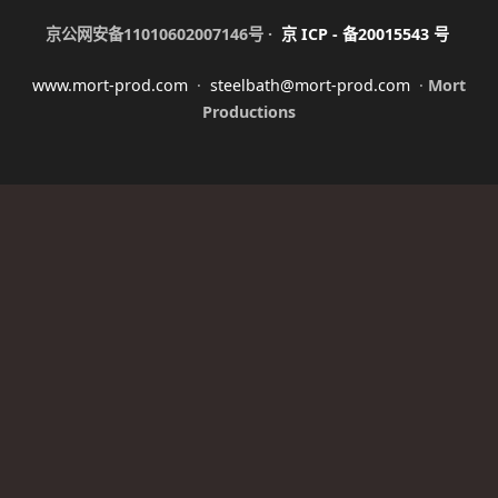
京公网安备11010602007146号 ·
京
ICP -
备
20015543
号
www.mort-prod.com
·
steelbath@mort-prod.com
·
Mort
Productions