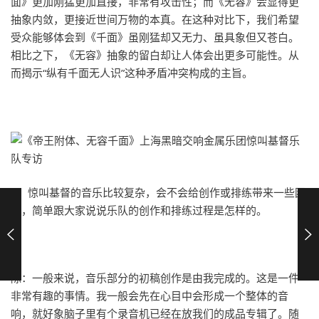
面》更加刚猛更加直接，非常有攻击性；而《无容》会显得更
抽象内敛，更接近世间万物的本真。在这种对比下，我们希望
受众能够体会到《千面》虽刚猛却又无力、虽具象但又苍白。
相比之下，《无容》抽象的留白却让人体会出更多可能性。从
而揭示“纵有千面无人识”这种矛盾冲突构成的主旨。
9、惊叫基督的音乐比较复杂，会不会给创作或排练带来一些困
难，简单跟大家说说乐队的创作和排练过程是怎样的。
陈：一般来说，音乐部分的初稿创作是由我完成的。这是一件
非常有趣的事情。我一般会先在心目中会形成一个整体的音
响，就好象脑子里有个录音机已经在放我们的成品专辑了。随