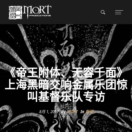
《帝王附体、无容千面》
上海黑暗交响金属乐团惊
叫基督乐队专访
8月 1, 2017
by
MORT
In
新闻