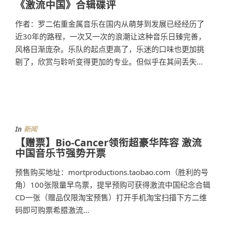
《激流中国》合辑碟评
作者：罗二佑重金属音乐在国内从萌芽到发展已经经历了
近30年的路程，一次又一次的浪潮让这种音乐日臻完善，
风格日渐庞杂。乐队的起点更高了，乐迷的口味也更加挑
剔了，欣赏与聆听变得更加的专业。但似乎在其间丢失...
In
新闻
【赠票】Bio-Cancer领衔超豪华阵容 激流
中国音乐节强势开票
预售购买地址：mortproductions.taobao.com（胜利的号
角）100张限量早鸟票，提早预购可获得激流中国纪念合辑
CD一张（赠品仅限淘宝预售）打开手机淘宝扫描下方二维
码即可购票希腊激流...