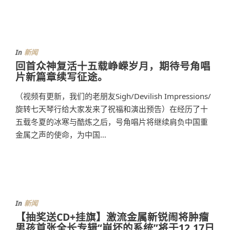
In
新闻
回首众神复活十五载峥嵘岁月，期待号角唱
片新篇章续写征途。
（视频有更新，我们的老朋友Sigh/Devilish Impressions/
旋转七天琴行给大家发来了祝福和演出预告）在经历了十
五载冬夏的冰寒与酷炼之后，号角唱片将继续肩负中国重
金属之声的使命，为中国...
In
新闻
​【抽奖送CD+挂旗】激流金属新锐闹将肿瘤
男孩首张全长专辑“崩坏的系统”将于12.17日