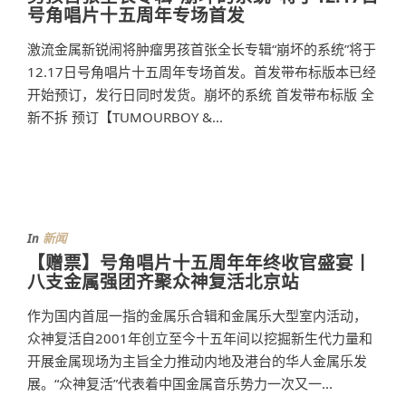
号角唱片十五周年专场首发
激流金属新锐闹将肿瘤男孩首张全长专辑“崩坏的系统”将于
12.17日号角唱片十五周年专场首发。首发带布标版本已经
开始预订，发行日同时发货。崩坏的系统 首发带布标版 全
新不拆 预订【TUMOURBOY &...
In
新闻
【赠票】号角唱片十五周年年终收官盛宴丨
八支金属强团齐聚众神复活北京站
作为国内首屈一指的金属乐合辑和金属乐大型室内活动，
众神复活自2001年创立至今十五年间以挖掘新生代力量和
开展金属现场为主旨全力推动内地及港台的华人金属乐发
展。“众神复活”代表着中国金属音乐势力一次又一...