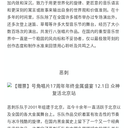
加内敛和深沉，致力于用更世界化的旋律、更匠意的音乐语言
和更深刻的寓言或故事来输出自身的世界观和价值准则。在十
多年的时间里，乐队除了在全国许多城市举办过专场演出外，
还多次登上迷笛、草莓等许多大型音乐节的舞台，经历了大小
数百场次的演出。共发行八张唱片作品。在国内的重型音乐世
界中一直是一个稳固的风向标和不妥协者，仅以最极致苛刻的
创作态度和制作水准来回馈用心聆听及共鸣之人。
恶刺
恶刺乐队于2001年组建于北京，迄今十余年一直活跃于北京以
及全国的各大金属舞台上。乐队作品交织着富有攻击性的节奏
与冰冷残酷的旋律，在国内黑金属史上留下了一个又一个经典