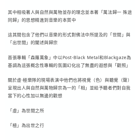
其中相吸著人與自然與萬物並存的理念並本著「萬法歸一 殊途
同歸」的思想精進到音樂的本質中
這其間包含了他們以音樂的形式對佛法中所提及的「世間」與
「出世間」的闡述與歸宗
首張專輯「森羅萬象」中以Post-Black Metal和Blackgaze為
基調為這張概念性專輯的氛圍幻化出了無盡的遐想與「觀照」
關於虛·極樂隊的現場表演中他們也將視覺（色）與聽覺（聲）
呈現出人與自然與萬物歸宗為一的「相」並給予聽者們對自我
當下的心性加以無邊的觀想
「虛」為世間之所
「極」為出世之行