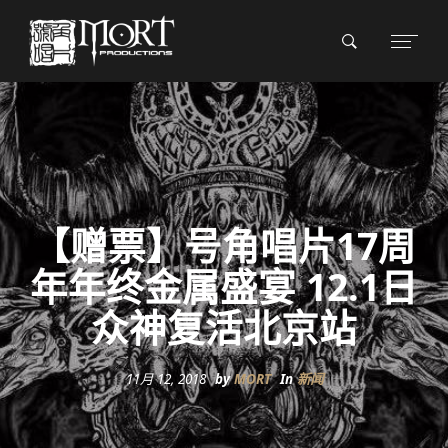
【赠票】号角唱片17周
年年终金属盛宴 12.1日
众神复活北京站
11月 12, 2018
by
MORT
In
新闻