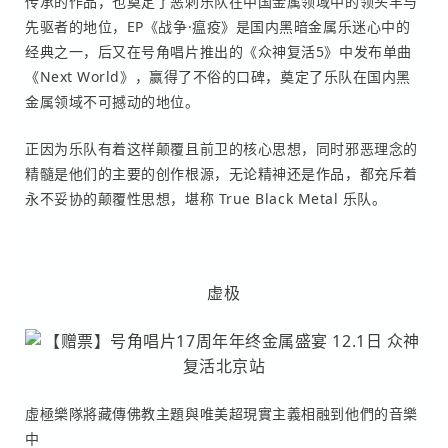
传承的作品，也奠定了恶刺乐队在中国金属领域中的领头羊与
先驱者的地位，EP《战争·瘟疫》是国内黑暗金属乐迷心中的
经典之一，后又在号角唱片推出的《众神复活5》中发布单曲
《Next World》，赢得了不俗的口碑，奠定了乐队在国内黑
金属领域不可撼动的地位。
正因为乐队有着这样颠覆且前卫的核心思想，同时邪恶理念的
精髓是他们的主要的创作根源，无论精神还是作品，都充斥着
永不妥协的颠覆性思想，堪称 True Black Metal 乐队。
虚极
虛極樂隊將藏傳佛教主題與唯美超現實主義相融到他們的音樂
中