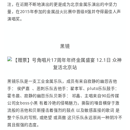
注，在近期不断地演出的更是成为北
京金属乐
演出的中坚力
量，在2015年参加的金属战火比赛中晋级8强并夺得最佳人
声
演唱奖。
黑镜
黑镜乐队是一支工业金属乐队，成员有来自寂静的幽怨吉他
手： 侯俨嘉 、恶刺乐队吉他手：翟孝军、pluto乐队鼓手：
霍冬晨、寂静的幽怨乐队贝斯手： 祁鑫、主唱来自90后传媒
公司女boss小黑 有着冷艳的侵略魅力，撕裂的嗓音横穿于激
流般的吉他和贝斯撞击着强烈的鼓点 以及敏感直接的歌词 是
整个乐队的写照, 或绝望 或高傲 这只乐队永远崇尚一种阴冷不
屑且倔强的态度。