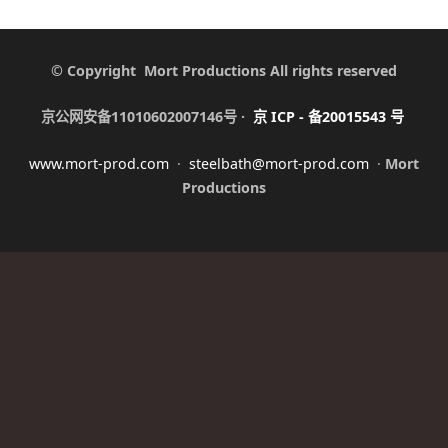
© Copyright Mort Productions All rights reserved
京公网安备11010602007146号 ·
京
ICP -
备
20015543
号
www.mort-prod.com
·
steelbath@mort-prod.com
·
Mort
Productions