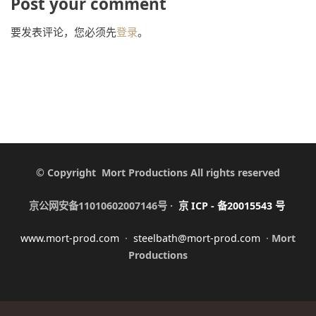
Post your comment
要发表评论，您必须先
登录
。
© Copyright Mort Productions All rights reserved
京公网安备11010602007146号 ·
京
ICP -
备
20015543
号
www.mort-prod.com
·
steelbath@mort-prod.com
·
Mort
Productions