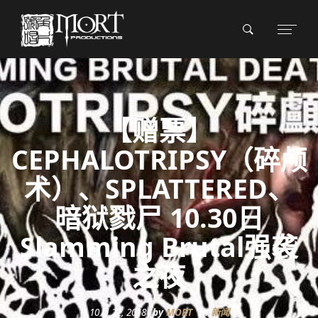
【赠票】
CEPHALOTRIPSY（碎颅
术）、SPLATTERED、
暗狱戮尸 10.30日
Slamming Brutal强袭
之夜
10月 22, 2018
by
MORT
In
新闻