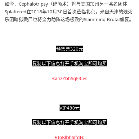
如今，Cephalotripsy（碎颅术）将与美国加州另一著名团体
Splattered在2018年10月30日首次莅临北京，来自天津的残死
乐团暗狱戮尸也将全力助阵这场极致的Slamming Brutal盛宴。
预售票320元
复制以下信息打开手机淘宝即可购买
€ahzZbhSqF35€
VIP480元
复制以下信息打开手机淘宝即可购买
€toKlbhSJfdI€