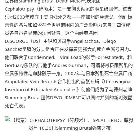
世界级Slamming Brutal Death Metal代表乐团
Cephalotripsy（碎颅术）是一支彻头彻尾的明星级团体。这支
乐团2003年成立于美国残死之都——南加州的圣迭戈。他们标
志性的名号和如今在全世界范围内的广泛影响力来自于四位成
员各自声名显赫的乐团背景。这个由经典名团
DISGORGE（US）主唱和贝司手Angel Ochoa、Diego
Sanchez坐镇的分支组合正在发挥着更强大的死亡金属号召力。
他们联合了Condemned、 Viral Load的鼓手Forrest Stedt，和
Gortuary乐队的吉他手Andres Guzman，可谓将最极限残酷的
金属乐特性与血脉融于一身。2007年与日本残酷死亡金属厂商
Amputated Vein Records合作推出的首张专辑《Uterovaginal
Insertion of Extirpated Anomalies》使他们成为了与德州老牌
Slamming Brutal团体DEVOURMENT可以同时并列的新派残酷
死亡代表。