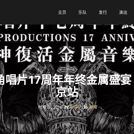
主页
主页
乐队
乐队
发行
发行
演出
演出
唱片17周年年终金属盛宴 1
京站
11月 27, 2018
by
MORT
In
新闻