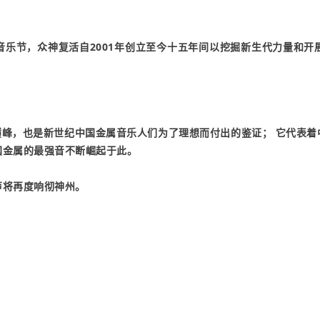
音乐节，众神复活自2001年创立至今十五年间以挖掘新生代力量和开
巅峰，也是新世纪中国金属音乐人们为了理想而付出的鉴证； 它代表
国金属的最强音不断崛起于此。
声将再度响彻神州。