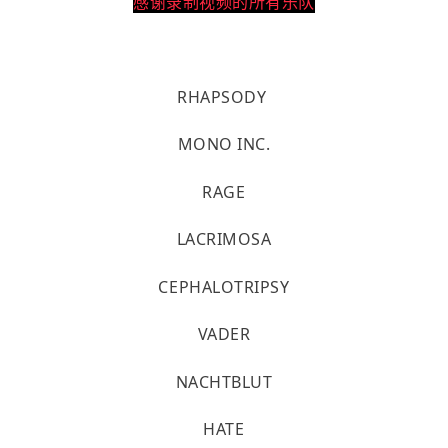
感谢录制视频的所有乐队
RHAPSODY
MONO INC.
RAGE
LACRIMOSA
CEPHALOTRIPSY
VADER
NACHTBLUT
HATE