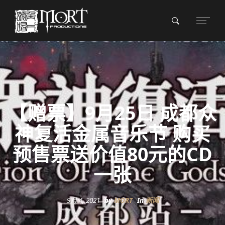
【赠票】9月25日 成都众
神复活金属音乐节 购买
预售票送价值80元的CD
一张
9月 4, 2021
by
MORT
In
新闻