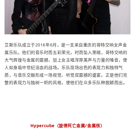
艾斯乐队成立于2016年6月，是一支来自重庆的哥特交响女声金
属乐队。他们的音乐时而五彩荣光，时而坠入黑暗，哥特交响的
大气辉煌与金属的震撼，加上女主唱浑厚美声与力量的嗓音，使
人如身临中世纪浴血的战场。乐队现场出色的表现力和独特气
质，与音乐交融形成一场视觉、听觉双震撼的盛宴。正是他们完
整的表现力与独树一帜的风格，使他们在众多乐队种脱颖而出。
Hypercube（旋律死亡金属/金属核）