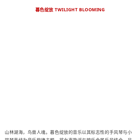
暮色绽放 TWILIGHT BLOOMING
山林湖海，鸟兽人魂。暮色绽放的音乐以其标志性的手风琴与小
提琴声线为音乐旋律主题，将女声歌谣与暗乐金属乐风结合，呈