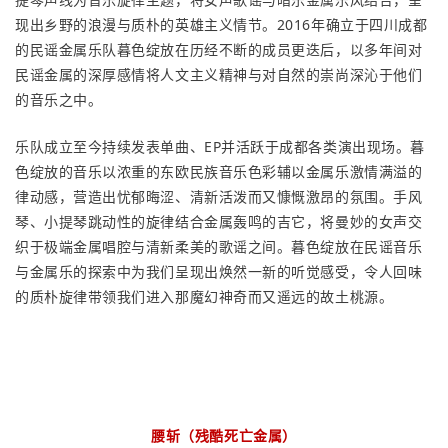
现出乡野的浪漫与质朴的英雄主义情节。2016年确立于四川成都
的民谣金属乐队暮色绽放在历经不断的成员更迭后，以多年间对
民谣金属的深厚感情将人文主义精神与对自然的崇尚深沁于他们
的音乐之中。
乐队成立至今持续发表单曲、EP并活跃于成都各类演出现场。暮
色绽放的音乐以浓重的东欧民族音乐色彩辅以金属乐激情满溢的
律动感，营造出忧郁晦涩、清新活泼而又慷慨激昂的氛围。手风
琴、小提琴跳动性的旋律结合金属轰鸣的吉它，将曼妙的女声交
织于极端金属唱腔与清新柔美的歌谣之间。暮色绽放在民谣音乐
与金属乐的探索中为我们呈现出焕然一新的听觉感受，令人回味
的质朴旋律带领我们进入那魔幻神奇而又遥远的故土桃源。
腰斩（残酷死亡金属）