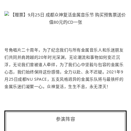
号角唱片二十周年，为了纪念我们与所有金属音乐人和乐迷朋友
们共同并肩跨越的20年时光深渊，无论潮流和事物如何变迁沉
浮，无论我们曾被谁人牵绊，为了我们心中坚毅与包容的金属乐
心态，我们始终保持这份感情，全力以赴、永不迟疑。2021年9
月25日成都NU SPACE，五支风格迥异的金属乐队将与最铁杆的
金属乐迷们凝聚一心。众神复活，生生不息，永无湮灭！
参演阵容