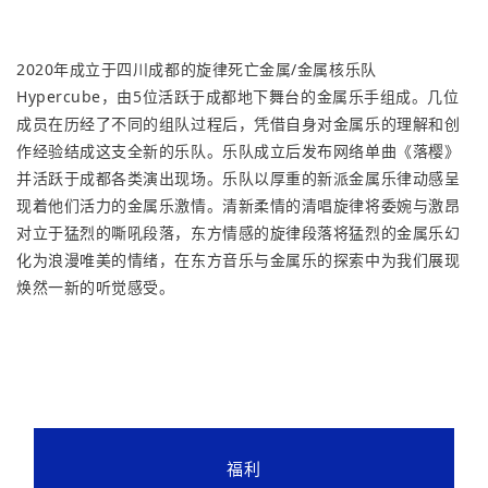
2020年成立于四川成都的旋律死亡金属/金属核乐队
Hypercube，由5位活跃于成都地下舞台的金属乐手组成。几位
成员在历经了不同的组队过程后，凭借自身对金属乐的理解和创
作经验结成这支全新的乐队。乐队成立后发布网络单曲《落樱》
并活跃于成都各类演出现场。乐队以厚重的新派金属乐律动感呈
现着他们活力的金属乐激情。清新柔情的清唱旋律将委婉与激昂
对立于猛烈的嘶吼段落，东方情感的旋律段落将猛烈的金属乐幻
化为浪漫唯美的情绪，在东方音乐与金属乐的探索中为我们展现
焕然一新的听觉感受。
福利