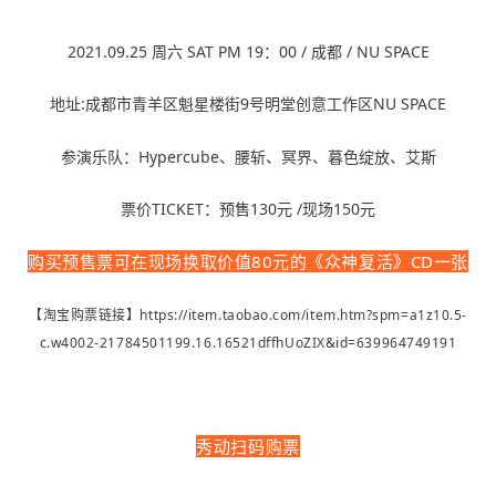
2021.09.25 周六 SAT PM 19：00 / 成都 / NU SPACE
地址:成都市青羊区魁星楼街9号明堂创意工作区NU SPACE
参演乐队：Hypercube、腰斩、冥界、暮色绽放、艾斯
票价TICKET：预售130元 /现场150元
购买预售票可在现场换取价值80元的《众神复活》CD一张
【淘宝购票链接】
https://item.taobao.com/item.htm?spm=a1z10.5-
c.w4002-21784501199.16.16521dffhUoZIX&id=639964749191
秀动扫码购票