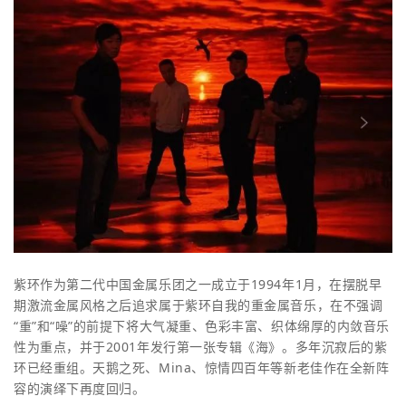
紫环作为第二代中国金属乐团之一成立于1994年1月，在摆脱早
期激流金属风格之后追求属于紫环自我的重金属音乐，在不强调
“重”和“噪”的前提下将大气凝重、色彩丰富、织体绵厚的内敛音乐
性为重点，并于2001年发行第一张专辑《海》。多年沉寂后的紫
环已经重组。天鹅之死、Mina、惊情四百年等新老佳作在全新阵
容的演绎下再度回归。