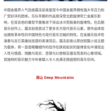
中国金属界人气劲旅霜冻前夜是现今中国金属界拥有强大号召力和
广受好评的团体。乐队早期的作品曾深受北欧旋律死亡金属乐影
响，在双吉他的重型节奏推进下突出冰冷而极美的旋律性。在后期
音乐创作上，霜冻前夜尝试了更多东方现代音乐元素，使作品体现
出拥有革命性的中国特色与现代音乐交融的特性。在金属乐技术性
演奏与吉它英雄炫技感的表演背后，霜冻前夜以原创短篇小说主题
为载体，将一首首精雕细作的佳作在跌宕起伏的旋律变化中涌现出
人性与情感、残酷与现实、悲情与幻想相互撞击而发的心像领域。
其独特的音乐魅力令听者踏入令人充满无限遐想的音乐空间。
深山 Deep Mountains