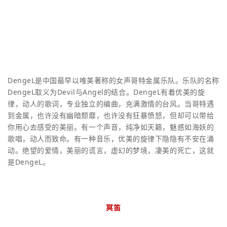
DengeL是中国最早以唯美著称的女声哥特金属乐队。乐队的名称
DengeL取义为Devil与Angel的结合。DengeL有着优美的旋
律，动人的歌词，专业独立的编曲，充满激情的台风。当哥特遇
到金属，也许没有幽暗颓靡，也许没有狂暴愤怒，但却可以带给
你用心去感受的美丽。有一个声音，纯净如天籁，魅惑如海妖的
歌唱，动人而致命。有一种音乐，优美的旋律下隐隐有不安在涌
动。绝望的爱情，美丽的谎言，虚幻的梦境，凄美的死亡，这就
是DengeL。
冥笛