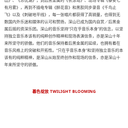
山》、《忘忧湖》，到后黑金属的《长涂岛》、现场专辑《泰安七
有月雾》，再到不插电专辑《醉花音》和黑胶同步录音《千鸟止
飞》以及《刺破地平线》，每一张唱片都获得了高销量，也得到无
数国内外乐迷和媒体的认可和赞扬，深山已成为国内自赏／后黑金
属后摇的资深乐团。深山的音乐坚持“只在乎音乐本身”的信念，以坚
持独立音乐本该有的纯粹创作精神和现场表演信条，亦是深山十年
来所坚守的骄傲。他们的音乐保持着后黑金属的延续，也拥有着在
音乐风格上的突破和开拓性。“只在乎音乐本身”和坚持独立音乐的本
该有的纯粹精神，是深山从始至终创作和现场的信条，亦是深山十
年来所坚守的骄傲。
暮色绽放 TWILIGHT BLOOMING