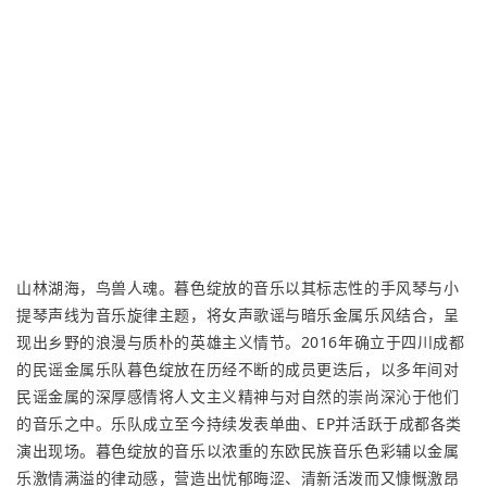
山林湖海，鸟兽人魂。暮色绽放的音乐以其标志性的手风琴与小
提琴声线为音乐旋律主题，将女声歌谣与暗乐金属乐风结合，呈
现出乡野的浪漫与质朴的英雄主义情节。2016年确立于四川成都
的民谣金属乐队暮色绽放在历经不断的成员更迭后，以多年间对
民谣金属的深厚感情将人文主义精神与对自然的崇尚深沁于他们
的音乐之中。
乐队成立至今持续发表单曲、EP并活跃于成都各类
演出现场。
暮色绽放的音乐以浓重的东欧民族音乐色彩辅以金属
乐激情满溢的律动感，营造出忧郁晦涩、清新活泼而又慷慨激昂