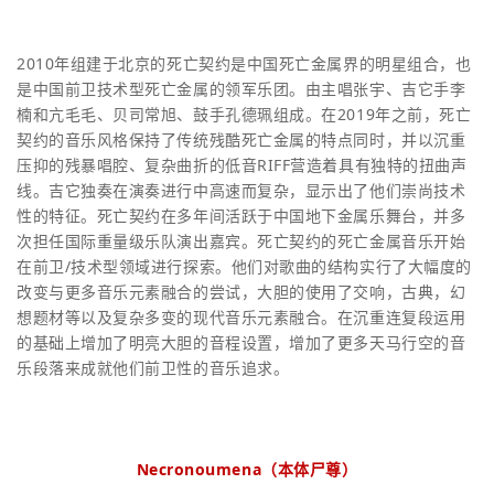
2010年组建于北京的死亡契约是中国死亡金属界的明星组合，也
是中国前卫技术型死亡金属的领军乐团。由主唱张宇、吉它手李
楠和亢毛毛、贝司常旭、鼓手孔德珮组成。在2019年之前，死亡
契约的音乐风格保持了传统残酷死亡金属的特点同时，并以沉重
压抑的残暴唱腔、复杂曲折的低音RIFF营造着具有独特的扭曲声
线。吉它独奏在演奏进行中高速而复杂，显示出了他们崇尚技术
性的特征。死亡契约在多年间活跃于中国地下金属乐舞台，并多
次担任国际重量级乐队演出嘉宾。死亡契约的死亡金属音乐开始
在前卫/技术型领域进行探索。他们对歌曲的结构实行了大幅度的
改变与更多音乐元素融合的尝试，大胆的使用了交响，古典，幻
想题材等以及复杂多变的现代音乐元素融合。在沉重连复段运用
的基础上增加了明亮大胆的音程设置，增加了更多天马行空的音
乐段落来成就他们前卫性的音乐追求。
Necronoumena（本体尸尊）