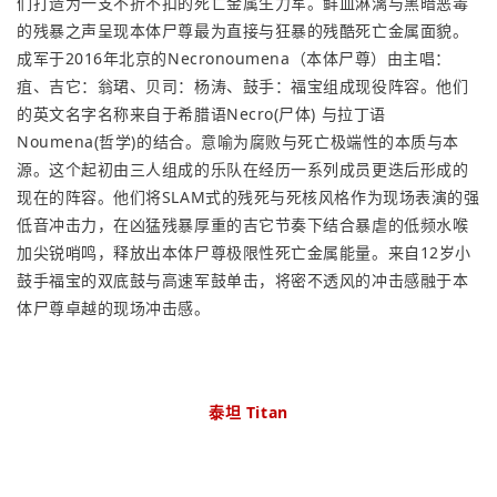
们打造为一支不折不扣的死亡金属生力军。鲜血淋漓与黑暗恶毒
的残暴之声呈现本体尸尊最为直接与狂暴的残酷死亡金属面貌。
成军于2016年北京的Necronoumena（本体尸尊）由主唱：
疽、吉它：翁珺、贝司：杨涛、鼓手：福宝组成现役阵容。他们
的英文名字名称来自于希腊语Necro(尸体) 与拉丁语
Noumena(哲学)的结合。意喻为腐败与死亡极端性的本质与本
源。这个起初由三人组成的乐队在经历一系列成员更迭后形成的
现在的阵容。他们将SLAM式的残死与死核风格作为现场表演的强
低音冲击力，在凶猛残暴厚重的吉它节奏下结合暴虐的低频水喉
加尖锐哨鸣，释放出本体尸尊极限性死亡金属能量。来自12岁小
鼓手福宝的双底鼓与高速军鼓单击，将密不透风的冲击感融于本
体尸尊卓越的现场冲击感。
泰坦 Titan