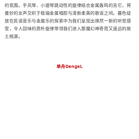
的氛围。
手风琴、小提琴跳动性的旋律结合金属轰鸣的吉它，将
曼妙的女声交织于极端金属唱腔与清新柔美的歌谣之间。
暮色绽
放在民谣音乐与金属乐的探索中为我们呈现出焕然一新的听觉感
受，令人回味的质朴旋律带领我们进入那魔幻神奇而又遥远的故
土桃源。
单舟DengeL