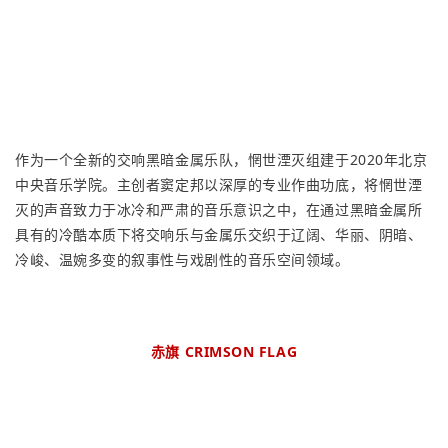
作为一个全新的交响黑暗金属乐队，惘世湮灭组建于2020年北京
中央音乐学院。主创者窦定邦以深厚的专业作曲功底，将惘世湮
灭的声音致力于冰冷和严肃的音乐意识之中，在通过黑暗金属所
具有的冷酷本质下将交响乐与金属乐交织于辽阔、华丽、阴暗、
冷峻、温婉多变的叙事性与戏剧性的音乐空间领域。
赤旗 CRIMSON FLAG