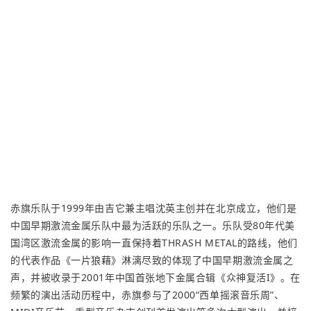
赤旗乐队于1999年由吉它兼主唱沈英主创并在北京成立，他们是
中国早期激流金属乐队中最为活跃的乐队之一。乐队受80年代美
国湾区激流金属的影响一直保持着THRASH METAL的路线，他们
的代表作品《一片狼藉》淋漓尽致的体现了中国早期激流金属之
声，并被收录于2001年中国首张地下金属合辑《众神复活I》。在
频繁的演出活动历程中，赤旗参与了2000“西单摇滚音乐周”、