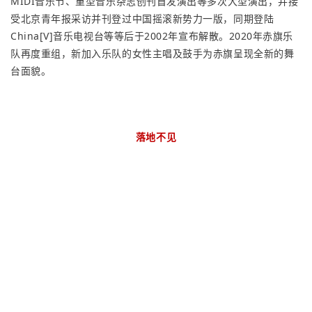
MIDI音乐节、重型音乐杂志创刊首发演出等多次大型演出，并接
受北京青年报采访并刊登过中国摇滚新势力一版，同期登陆
China[V]音乐电视台等等后于2002年宣布解散。2020年赤旗乐
队再度重组，新加入乐队的女性主唱及鼓手为赤旗呈现全新的舞
台面貌。
落地不见