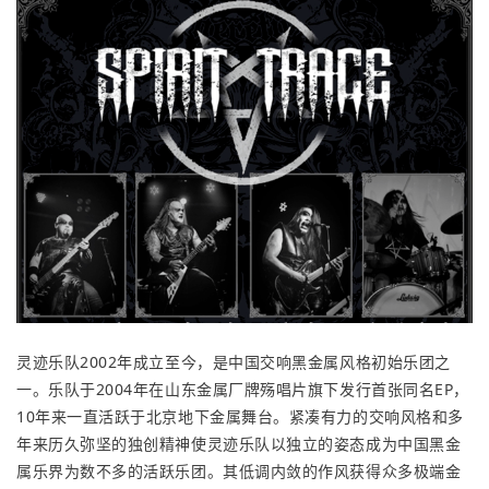
灵迹乐队2002年成立至今，是中国交响黑金属风格初始乐团之
一。乐队于2004年在山东金属厂牌殇唱片旗下发行首张同名EP，
10年来一直活跃于北京地下金属舞台。紧凑有力的交响风格和多
年来历久弥坚的独创精神使灵迹乐队以独立的姿态成为中国黑金
属乐界为数不多的活跃乐团。其低调内敛的作风获得众多极端金