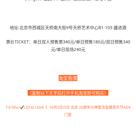
地址:北京市西城区天桥南大街9号天桥艺术中心B1-103 疆进酒
票价TICKET：单日双人预售票340元/单日预售180元/双日预售340
元/单日现场240元
淘宝购票
（复制以下文字后打开手机淘宝即可购买）
7.0 hihi:/
c2J1XL1sts9《 10月2日/3日 北京 20周年众神复活金属音乐节ADV
门票