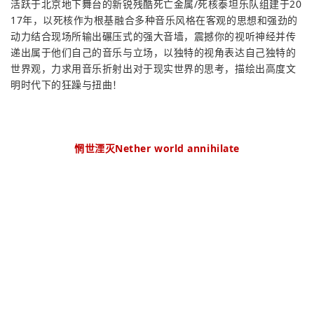
活跃于北京地下舞台的新锐残酷死亡金属/死核泰坦乐队组建于20
17年，以死核作为根基融合多种音乐风格在客观的思想和强劲的
动力结合现场所输出碾压式的强大音墙，震撼你的视听神经并传
递出属于他们自己的音乐与立场，以独特的视角表达自己独特的
世界观，力求用音乐折射出对于现实世界的思考，描绘出高度文
明时代下的狂躁与扭曲！
惘世湮灭Nether world annihilate