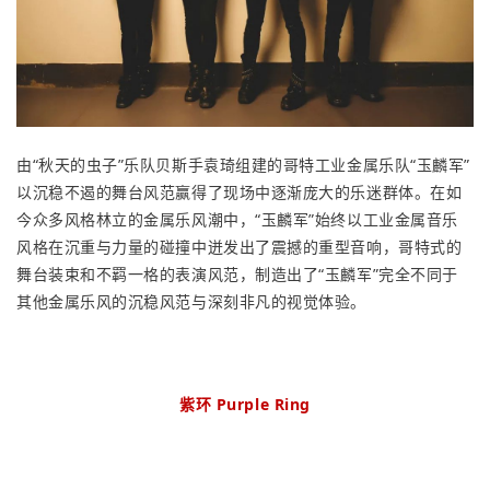
由“秋天的虫子”乐队贝斯手袁琦组建的哥特工业金属乐队“玉麟军”
以沉稳不遏的舞台风范赢得了现场中逐渐庞大的乐迷群体。在如
今众多风格林立的金属乐风潮中，“玉麟军”始终以工业金属音乐
风格在沉重与力量的碰撞中迸发出了震撼的重型音响，哥特式的
舞台装束和不羁一格的表演风范，制造出了“玉麟军”完全不同于
其他金属乐风的沉稳风范与深刻非凡的视觉体验。
紫环 Purple Ring