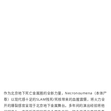
作为北京地下死亡金属圈的全新力量，Necronoumena（本体尸
尊）以现代感十足的SLAM残死/死核带来的血腥震慑，将火力全
开的爆裂感官呈现于北京地下金属舞台。多年间的演出经验将他