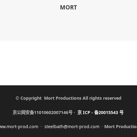
MORT
© Copyright Mort Productions All rights reserved
京公网安备11010602007146号 ·
京
ICP -
备
20015543
号
ww.mort-prod.com
·
steelbath@mort-prod.com
·
Mort Productio