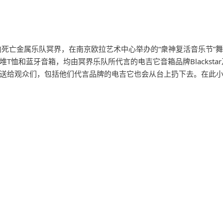
国内死亡金属乐队冥界，在南京欧拉艺术中心举办的“衆神复活音乐节”
T恤和蓝牙音箱，均由冥界乐队所代言的电吉它音箱品牌Blackst
送给观众们，包括他们代言品牌的电吉它也会从台上扔下去。在此