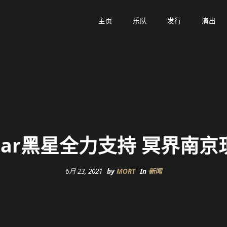
主页
主页
乐队
乐队
发行
发行
演出
演出
kstar黑星全力支持 冥界南
6月 23, 2021
by
MORT
In
新闻