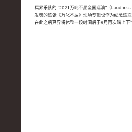
冥界乐队的 “2021万叱不屈全国巡演”（Loudne
发表的这张《万叱不屈》现场专辑也作为纪念这次
在此之后冥界将休整一段时间后于9月再次踏上下