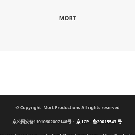
MORT
© Copyright Mort Productions All rights reserved
京公网安备11010602007146号 ·
京
ICP -
备
20015543
号