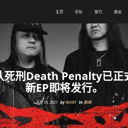
主页
主页
乐队
乐队
发行
发行
演出
演出
刑Death Penalty
新EP即将发行。
6月 10, 2021
by
MORT
In
新闻