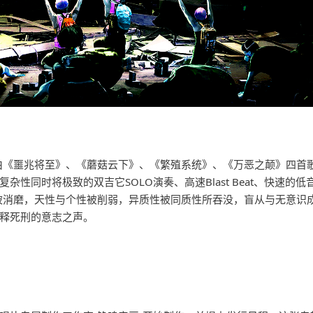
行。由《噩兆将至》、《蘑菇云下》、《繁殖系统》、《万恶之颠》四首
性同时将极致的双吉它SOLO演奏、高速Blast Beat、快速的低
被消磨，天性与个性被削弱，异质性被同质性所吞没，盲从与无意识
释死刑的意志之声。