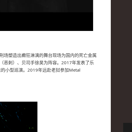
的音乐刑场塑造出癫狂淋漓的舞台现场为国内的死亡金属
（恶刺）、贝司手徐昊为阵容。2017年发表了乐
型巡演。2019年远赴老挝参加Metal