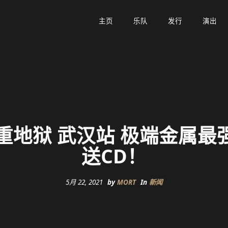
主页
主页
乐队
乐队
发行
发行
演出
演出
最重地狱 武汉站 极端金属最
送CD！
5月 22, 2021
by
MORT
In
新闻