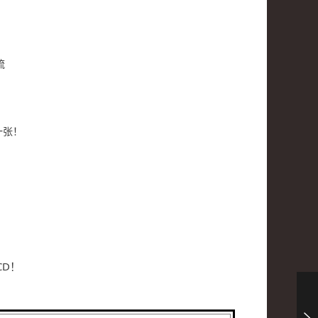
流
一张！