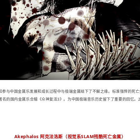
见证和参与中国金属乐发展和成长过程中与极端金属结下了不解之缘。
标准强悍的死亡
著名的
国内金属乐合辑《众神复活3》。
为
中国极端音乐历史
留下了重要的回忆。
Akephalos 阿克法洛斯（视觉系SLAM残酷死亡金属）