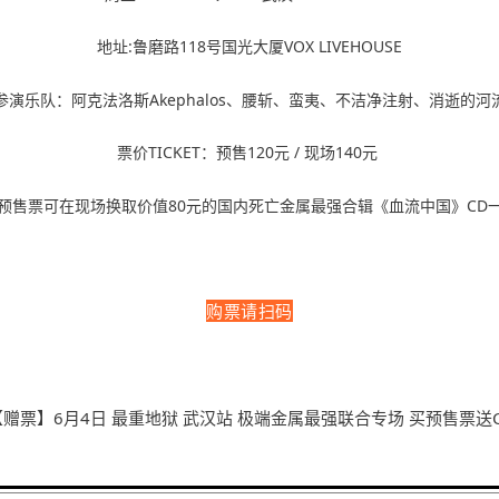
地址:鲁磨路118号国光大厦VOX LIVEHOUSE
参演乐队：阿克法洛斯Akephalos、腰斩、蛮夷、不洁净注射、消逝的河
票价TICKET：预售120元 / 现场140元
预售票可在现场换取价值80元的国内死亡金属最强合辑《血流中国》CD
购票请扫码