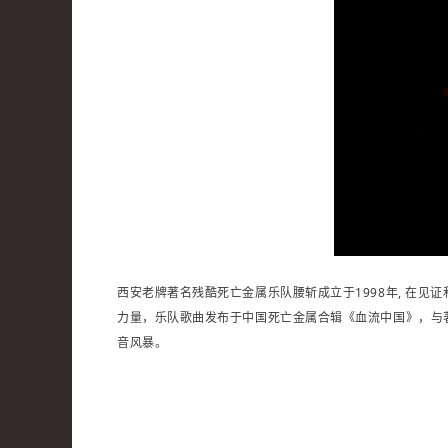
西安老牌著名残酷死亡金属乐队腰斩成立于1998年, 在
力量，乐队歌曲发布于中国死亡金属合辑《血流中国》，与
音风暴。