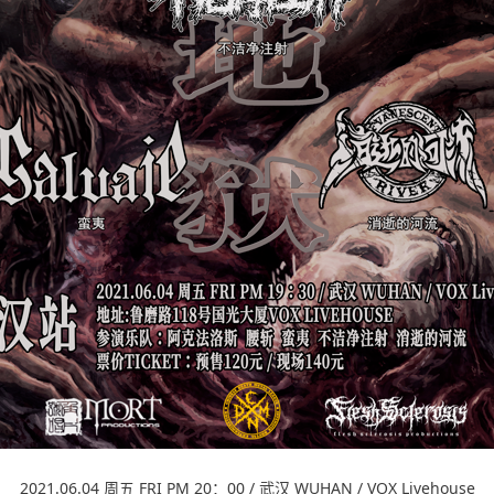
2021.06.04 周五 FRI PM 20：00 / 武汉 WUHAN / VOX Livehouse