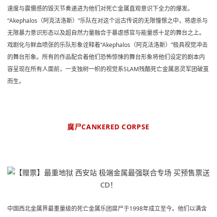
速度与震慑感的毁灭节奏递进为他们对死亡金属直观意识下全力的爆发。
“Akephalos（阿克法洛斯）”乐队在对这个远古传说的无限憧憬之中，将虐杀与
无限暴力意识形态以及超自然力量融合于暴虐感官与能量感十足的舞台之上。
戏剧化与鲜血喷张的乐队形象诠释着“Akephalos（阿克法洛斯）”极具视觉冲击
的舞台形象。
所有的作品配合着他们恐怖惊悚的舞台形象将他们设定的剧本内
容呈现在所有人面前，一支独树一帜的视觉系SLAM残酷死亡金属恶灵军团破茧
而生。
腐尸CANKERED CORPSE
中国西北金属界最重量级的死亡金属乐团腐尸于1998年成立至今。他们以满含