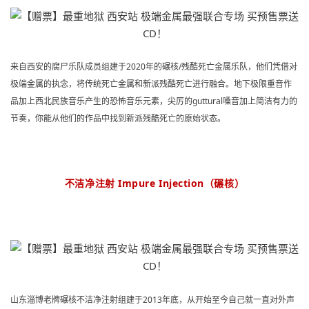
来自西安的腐尸乐队成员组建于2020年的碾核/残酷死亡金属乐队，他们凭借对
极端金属的执念，将传统死亡金属和新派残酷死亡进行融合。地下极限重音作
品加上西北民族音乐产生的恐怖音乐元素，尖厉的guttural嗓音加上简洁有力的
节奏，你能从他们的作品中找到新派残酷死亡的原始状态。
不洁净注射 Impure Injection（碾核）
山东淄博老牌碾核不洁净注射组建于2013年底，从开始至今自己就一直对外声