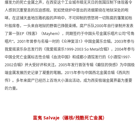
爆发力的死亡金属之声，在西安这个工业城市暗无天日的氛围压制下体现着令
人感到沉重窒息的压迫感观。犹如焚烧炉中冒出的浓烟萦绕在地狱深处的咆
哮。在这铺天盖地压路机般的声响中，不可抑制的愤怒将一切陈腐的藩篱如枯
叶般席卷，一头来自地狱的野兽已挣脱束缚。腐尸乐队2000年自行录制并发表
了第一张EP《残害》（Mayhem），同期签约于中国头号金属乐唱片公司“号角
唱片”。2001年曾参与名噪一时的《众神复活1》中国金属乐合辑。2003年参与
我爱摇滚乐杂志发行的《我爱摇滚乐1999-2003 So Metal合辑》，2004年参与
中国全死亡金属标志性合辑《血流中国》和成都小酒馆发行的《小酒馆1997-
2002合辑》并大受好评和关注。2005年发行首张专辑《癫狂的快感》为中国极
端金属发展历史记录了凝重的笔触。2015年参与中国西北金属合辑《西风烈
传》。多年来腐尸已经历上百场大小演出活动，成为西安极端金属界最为重要
的力量。
蛮夷 Salvaje（碾核/残酷死亡金属）