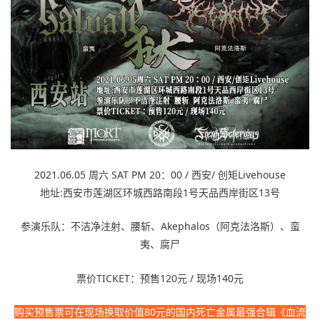
2021.0
6.05
周六 SAT PM 20：
00 / 西安/
创
矩
Livehouse
地址:西安市莲湖区环城西路南段1号天品西岸街区13号
参演乐队：不洁净注射、腰斩、Akephalos（阿克法洛斯）、蛮
夷、腐尸
票价TICKET：预售120元 / 现场140元
购买预售票可在现场换取价值80元的国内死亡金属最强合辑《血流