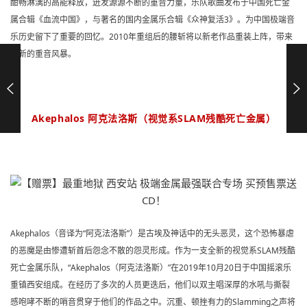
酣畅淋漓的高能释放，迸
发源源不断的重音力量，乐队歌曲发布于中国死亡金
属合辑《血流中国》，与著名的
国内金属乐合辑《众神复活3》。
为
中国极端音
乐历史
留下了重要的回忆。
2010年重组后的腰斩将以新老作品重装上阵，带来
全新的重音风暴。
Akephalos 阿克法洛斯（视觉系SLAM残酷死亡金属）
Akephalos（音译为“阿克法洛斯”）是古埃及神话中的无头恶灵，这个恐怖暴虐
的恶魔是由惨遭斩首后怨念不散的怨灵形成。
作为一支全新的视觉系SLAM残酷
死亡金属乐队，“Akephalos（阿克法洛斯）”在2019年10月20日于中国摇滚乐
重镇西安组成。
在经历了多次的人员更迭后，他们以双主唱深厚的水吼与撕裂
感咆哮不断的哨音贯穿于他们的作品之中。
沉重、顿挫有力的Slamming之声将