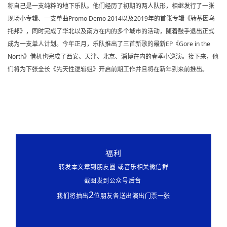
称自己是一支纯粹的地下乐队。他们经历了初期的两人队形，相继发行了一张
现场小专辑、一支单曲Promo Demo 2014以及2019年的首张专辑《转基因乌
托邦》，同时完成了华北以及南方在内的多个城市的活动，随着鼓手退出正式
成为一支单人计划。今年正月，乐队推出了三首新歌的最新EP《Gore in the
North》借机也完成了西安、天津、北京、淄博在内的春季小巡演。接下来，他
们将为下张全长《先天性逻辑蛆》开启前期工作并且将在新年到来前推出。
福利
转发本文章到朋友圈 或音乐相关微信群
截图发到公众号后台
2
我们将抽出
位朋友各送出演出门票一张