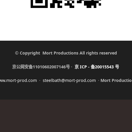
© Copyright Mort Productions All rights reserved
京公网安备11010602007146号 ·
京
ICP -
备
20015543
号
ww.mort-prod.com
·
steelbath@mort-prod.com
·
Mort Productio