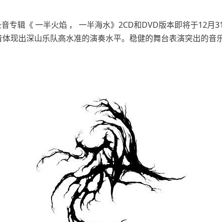
同期录音专辑《 一半火焰 ， 一半海水》2CD和DVD版本即将于1
音体现出深山乐队高水准的演奏水平。稳健的舞台表演突出的音