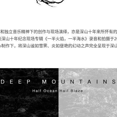
念和独立音乐精神下的创作与现场演绎，亦是深山十年来所怀有
十年纪念现场专辑《一半火焰，一半海水》录音和拍摄于2020年1
心制作下，将深山谧如雪霁、炎如昼艳的幻动之声完全呈现于深