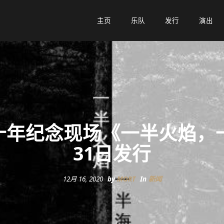
主页
主页
乐队
乐队
发行
发行
演出
演出
十年纪念现场《一半火焰，一
31日发行
12月 16, 2020
by
MORT
In
新闻