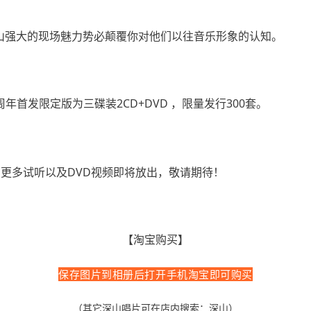
山强大的现场魅力势必颠覆你对他们以往音乐形象的认知。
周年首发限定版为三碟装2CD+DVD ，限量发行300套。
。更多试听以及DVD视频即将放出，敬请期待！
【淘宝购买】
保存图片到相册后打开手机淘宝即可购买
（其它深山唱片可在店内搜索：深山）