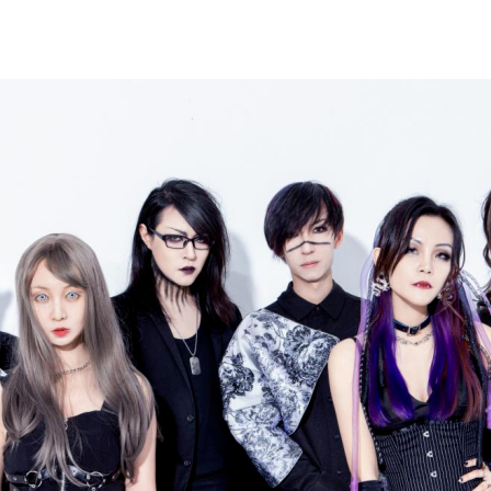
金属乐队从数量方面来看绝对不占优势，但以其音乐质量来说还是
一代又一代的乐迷心中深耕下哥特金属的种子。DengeL乐队200
出首张全长专辑。时隔十年，他们与号角唱片签约，推出了他们成军十六
以及情感丰富的歌词，在古典音乐和金属音乐的融合中唱响光明与
队，看过他们历年演出的乐迷一定是感同身受的。他们凭借自身的
随采访，来了解一下这支老牌哥特金属乐队。