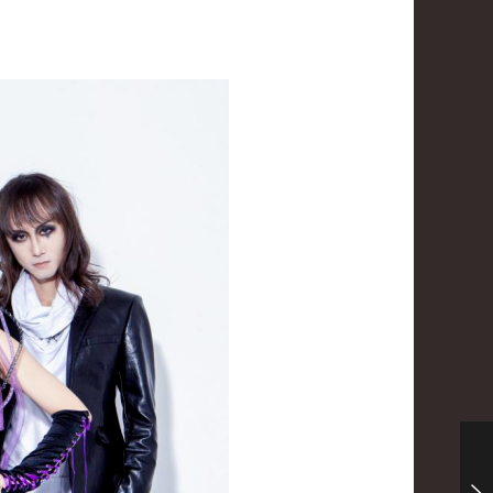
乐迷们有口皆碑的。中国的哥特金属乐队并不多见，
5年组建于北京，乐队的名字为魔鬼与天使的结合。
年以来的第二张双版本专辑《重啟•應许》。纵观十
黑暗的永存。在他们的音乐中爱与恨共生、唯美与邪
实力，征战于各大音乐节之间，并且为夜愿、以泪洗