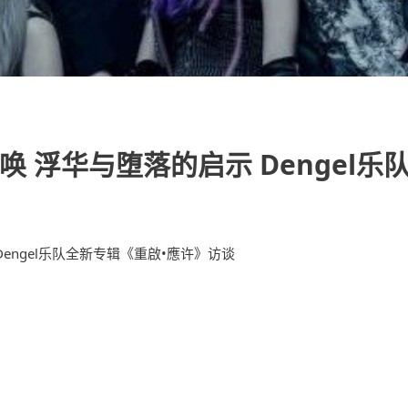
 浮华与堕落的启示 Dengel乐