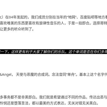
及组建乐队的历史，是怎样的初衷促使你们组成DengeL乐队的呢
们现在的阵容和十年前的一样，主唱：霍然，吉他：崔岩峥，吉他&队
老大）在04年发起的，我们成员分别在当年的“地网”、百度贴吧等地
喜欢唯美的东西更喜欢有旋律性音乐的人，于是一拍即合。选择哥
让更多的听众听到了。
家解释一下，这样更有利于大家了解你们的乐队。这个单词是否在你们