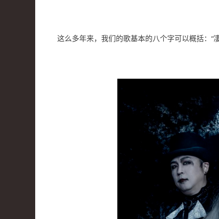
D：DengeL 并不是个英文单词，是我们取义De
我们每个人都有Devil或Angel的一面，且
歌颂光明与黑暗共存，可传递爱与希望，不论邪
这么多年来，我们的歌基本的八个字可以概括：“