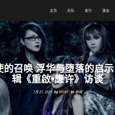
主页
主页
乐队
乐队
发行
发行
演出
演出
的召唤 浮华与堕落的启示 D
辑《重啟•應许》访谈
7月 21, 2021
by
MORT
In
新闻