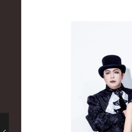
起点要求较高，所以无论从国外还是到国内，哥特
DengeL作为一支成军十六年的老牌乐队，已经在
2007年他们发行了首张同名EP，2011年推
余年间出版的三张专辑，这些作品拥有优美的旋律
恶并重。同时，他们更是一支注重现场表现力的乐
面、龙之力量等乐团作为开场嘉宾。下面让我们跟