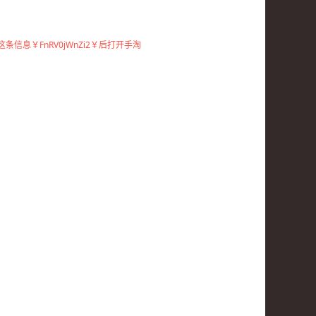
这条信息￥FnRV0jWnZi2￥后打开手淘