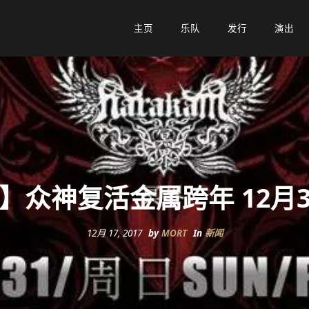
主页
主页
乐队
乐队
发行
发行
演出
演出
】众神复活金属跨年 12月
12月 17, 2017
by
MORT
In
新闻