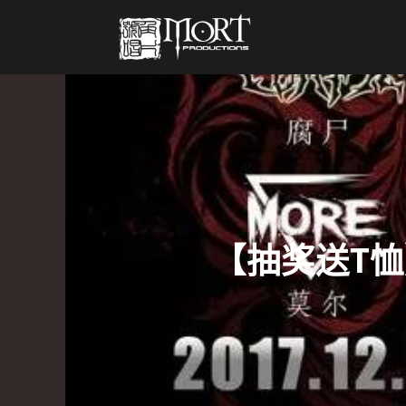
【抽奖送T恤