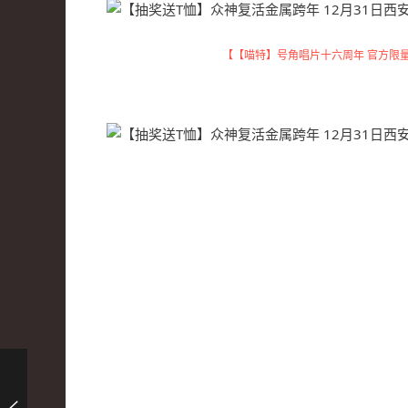
【【喵特】号角唱片十六周年 官方限量纪念T恤