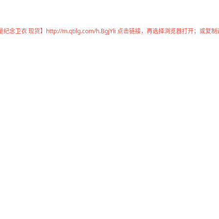
衣 现货】http://m.qtilg.com/h.BgjYli 点击链接，再选择浏览器打开；或复制