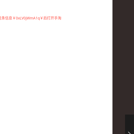
制这条信息￥0xLV0jWmA1q￥后打开手淘