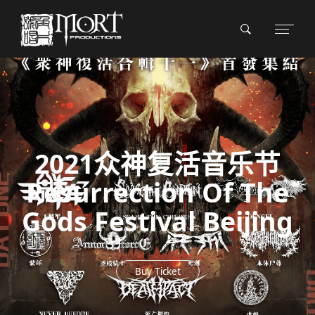
2021众神复活音乐节
Resurrection Of The
Gods Festival Beijing
Buy Ticket