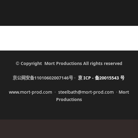
© Copyright Mort Productions All rights reserved
京公网安备11010602007146号 ·
京
ICP -
备
20015543
号
www.mort-prod.com
·
steelbath@mort-prod.com
·
Mort
Productions