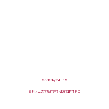
￥0qBhby3VF8b￥
复制以上文字后打开手机淘宝即可购买