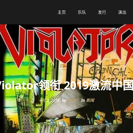
主页
主页
乐队
乐队
发行
发行
演出
演出
olator领衔 2019激
4月 2, 2019
by
MORT
In
新闻