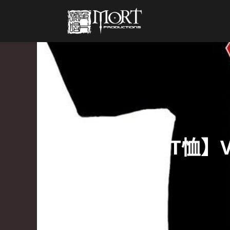
【抽奖送T恤】Vi