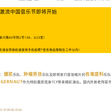
兴路69号院2号136、G23室）
*合影请自带相机或使用手机拍照*签名物品限制在三件以内）
爆浆
肿瘤男孩
有毒废料
表：
乐队、
乐队及即将发行首张唱片的
乐队
GGERNAUT
作为特别嘉宾现身TCF带来精彩演出。
国内外新老阵容