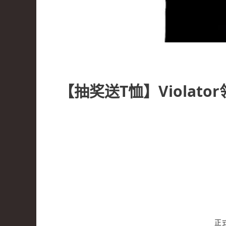
【抽奖送T恤】Violat
正