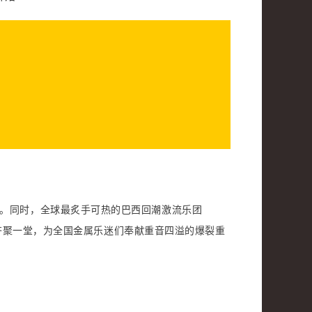
。同时，全球最炙手可热的巴西回潮激流乐团
齐聚一堂，为全国金属乐迷们奉献重音四溢的爆裂重