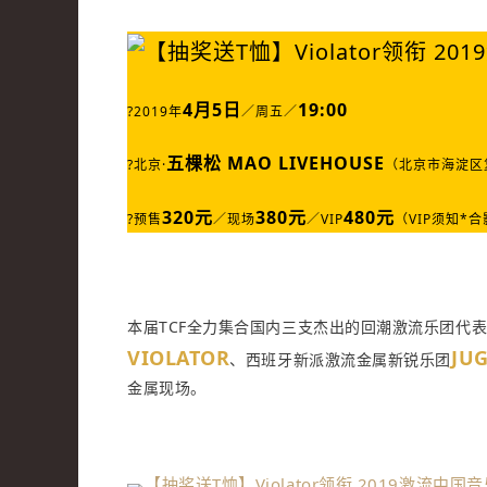
4月5日
19:00
?2019年
／周五／
五棵松 MAO LIVEHOUSE
?
北京
·
（北京市海淀区复
320元
380元
480元
?预售
／现场
／VIP
（
VIP须知
本届TCF全力集合国内三支杰出的回潮激流乐团代
VIOLATOR
JU
、西班牙新派激流金属新锐乐团
金属现场。