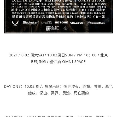
2021.10.02 周六SAT/ 10.03周日SUN / PM 16：00 / 北京
BEIJING / 疆进酒 OMNI SPACE
DAY ONE：10.02 周六 参演乐队：惘世湮灭、赤旗、冥笛、暮色
绽放、深山、冥界、灵迹、死亡契约