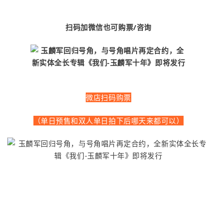
扫码加微信也可购票/咨询
微店扫码购票
（单日预售和双人单日拍下后哪天来都可以）