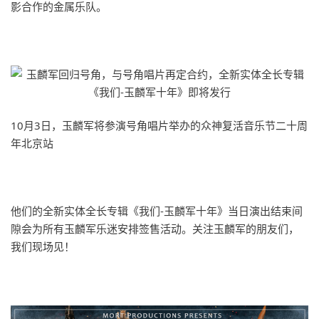
影合作的金属乐队。
10月3日，玉麟军将参演号角唱片举办的众神复活音乐节二十周
年北京站
他们的全新实体全长专辑《我们-玉麟军十年》当日演出结束间
隙会为所有玉麟军乐迷安排签售活动。关注玉麟军的朋友们，
我们现场见！