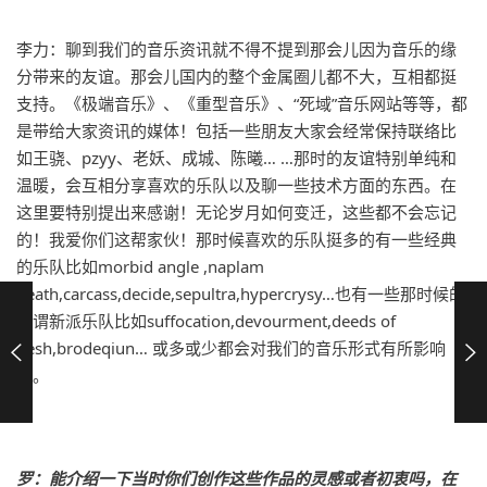
李力：聊到我们的音乐资讯就不得不提到那会儿因为音乐的缘
分带来的友谊。那会儿国内的整个金属圈儿都不大，互相都挺
支持。《极端音乐》、《重型音乐》、“死域”音乐网站等等，都
是带给大家资讯的媒体！包括一些朋友大家会经常保持联络比
如王骁、pzyy、老妖、成城、陈曦… …那时的友谊特别单纯和
温暖，会互相分享喜欢的乐队以及聊一些技术方面的东西。在
这里要特别提出来感谢！无论岁月如何变迁，这些都不会忘记
的！我爱你们这帮家伙！那时候喜欢的乐队挺多的有一些经典
的乐队比如morbid angle ,naplam
death,carcass,decide,sepultra,hypercrysy…也有一些那时候的
所谓新派乐队比如suffocation,devourment,deeds of
flesh,brodeqiun… 或多或少都会对我们的音乐形式有所影响
吧。
罗：能介绍一下当时你们创作这些作品的灵感或者初衷吗，在