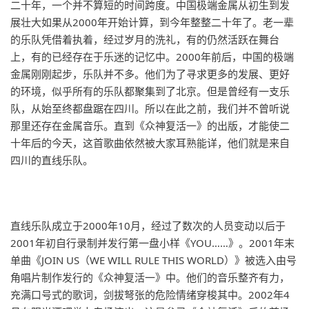
二十年，一个并不算短的时间跨度。中国极端金属从初生到发
展壮大如果从2000年开始计算，到今年整整二十年了。老一辈
的乐队凭借着执着，经过岁月的洗礼，有的仍然活跃在舞台
上，有的已经存在于乐迷的记忆中。2000年前后，中国的极端
金属刚刚起步，乐队并不多。他们为了寻求更多的发展、更好
的环境，似乎所有的乐队都聚集到了北京。但是曾经有一支乐
队，从始至终都盘踞在四川。所以在此之前，我们并不曾听说
那里还存在金属音乐。直到《众神复活一》的出版，才能使二
十年后的今天，这首歌曲依然被大家耳熟能详，他们就是来自
四川的直线乐队。
直线乐队成立于2000年10月，经过了数次的人员变动以后于
2001年初自行录制并发行第一盘小样《YOU……》。2001年末
单曲《JOIN US（WE WILL RULE THIS WORLD）》被选入由号
角唱片制作发行的《众神复活一》中。他们的音乐整齐有力，
充满口号式的歌词，剑拔弩张的危险情绪穿梭其中。2002年4