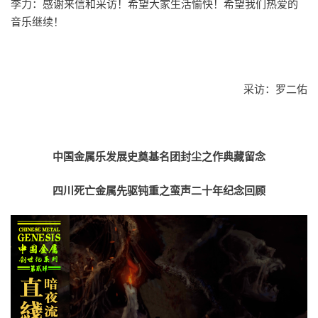
李力：感谢来信和采访！希望大家生活愉快！希望我们热爱的
音乐继续！
采访：罗二佑
中国金属乐发展史奠基名团封尘之作典藏留念
四川死亡金属先驱钝重之蛮声二十年纪念回顾