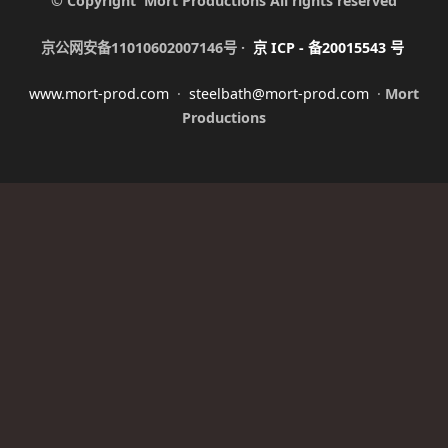
© Copyright Mort Productions All rights reserved
京公网安备11010602007146号 ·
京
ICP -
备
20015543
号
www.mort-prod.com
·
steelbath@mort-prod.com
·
Mort
Productions