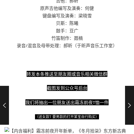
吉他：郝昕
原声吉他编写及演奏：何健
键盘编写及演奏：梁晓雪
贝斯：陈曦
鼓手：豆广
竹笛制作：聂楠
录音/混音及母带处理：郝昕（于昕声音乐工作室）
转发本条推送至朋友圈或音乐相关微信群
截图发到公众号后台
我们将抽出一位朋友送出霜冻前夜T恤一件
（送女款T 要男款的打开某宝自行购买）