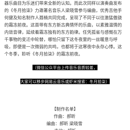
器乐曲目为乐迷们带来全新的认知。而此次同样以演奏曲发布
的《冬月拾柒》力邀著名音乐人梁晓雪参与编曲，优秀吉他手
何健及知名制作人聂楠共同完成，呈现了不同于以往激猛傲骁
的霜冻前夜。这首带有东方新古典情怀的乐曲，以素雅温情的
内敛音律，延续着霜冻独有的东方韵律。任凭孤省与感慨在万
千事物的变迁中轮替，哪怕只留下这冬夜里的一丝暖意与呼
吸，即便是一次微弱的共鸣，也都将于这寒夜中永存心悸。这
个冬季，聆听《冬月拾柒》的霜冻前夜。
（微信公众平台上传音乐音质较差，
大家可以移步网易云音乐或虾米搜索：冬月拾柒）
【制作名单】
作曲：郝昕
编曲：郝昕 梁晓雪