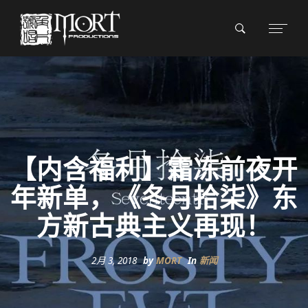
【内含福利】霜冻前夜开
年新单，《冬月拾柒》东
方新古典主义再现！
2月 3, 2018
by
MORT
In
新闻