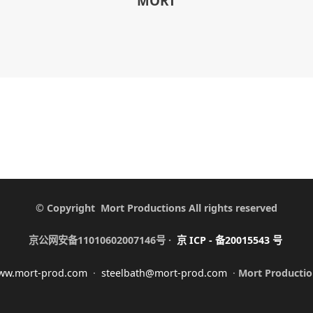
MORT
© Copyright Mort Productions All rights reserved
京公网安备11010602007146号 ·
京
ICP -
备
20015543
号
ww.mort-prod.com
·
steelbath@mort-prod.com
·
Mort Productio