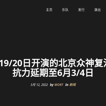
主页
主页
乐队
乐队
发行
发行
演出
演出
19/20日开演的北京众神
抗力延期至6月3/4日
3月 12, 2022
by
MORT
In
新闻