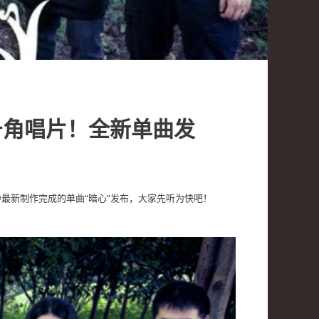
签约号角唱片！全新单曲发
专辑中最新制作完成的单曲“暗心”发布，大家先听为快吧！