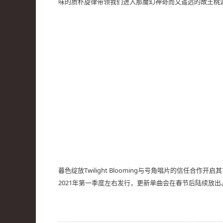
味的质朴旋律带领我们进入那魔幻神奇而又遥远的故土桃
暮色绽放Twilight Blooming与号角唱片的信任
2021年第一季度左右发行，更新单曲会在春节后陆续放