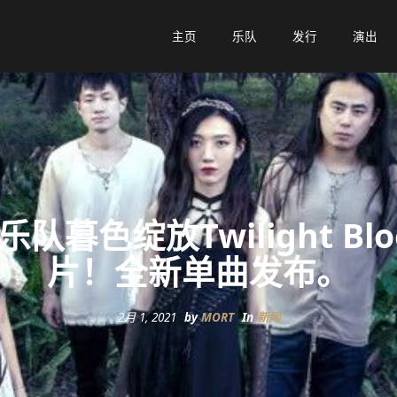
主页
主页
乐队
乐队
发行
发行
演出
演出
暮色绽放Twilight Bl
片！全新单曲发布。
2月 1, 2021
by
MORT
In
新闻