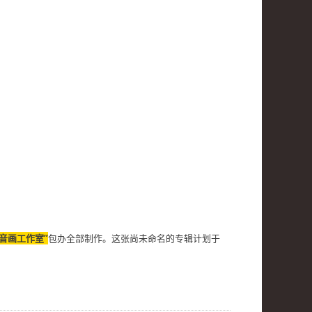
鸣音画工作室”
包办全部制作。这张尚未命名的专辑计划于