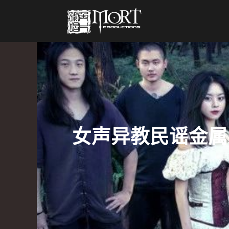
女声异教民谣金属乐队