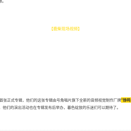
源。
【鹿柴现场视频】
合作开启其首张正式专辑，他们的这张专辑由号角唱片旗下全新的音频视觉制作厂牌
“铮
出。他们的演出活动也在专辑发布后举办，暮色绽放的乐迷们可以期待了。