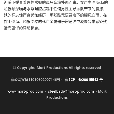
迫感下蜕变着理性常规的疯狂音墙扑面而来。女声主唱Nicki的
超低频深喉与水喉唱腔超越于任何男性主导乐队带来的震撼，
她的标志性声音犹如经历一场残酷咒语召唤下的腥风血雨，在
排山倒海、凶狠冷酷的死亡金属器乐震荡波中凝聚异常感染残
酷而强悍的律动标志。
© Copyright Mort Productions All rights reserved
京公网安备11010602007146号 ·
京
ICP -
备
20015543
号
www.mort-prod.com
·
steelbath@mort-prod.com
·
Mort
Productions