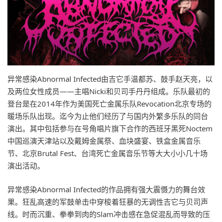
异常感染Abnormal Infected由吉它手温都苏、鼓手赵天亮，以
及两位女性成员——主唱Nicki和贝司手丹丹组成。乐队最初的
登台是在2014年作为美国死亡金属乐队Revocation北京专场的
暖场乐队出现。迄今为止他们经历了与国内外繁多乐队的同台
演出。其中包括参与在号角唱片旗下合作的西班牙黑死Noctem
中国巡演天津站以及戴姆金属祭、血块盛宴、铁盒金属音乐
节、北京Brutal Fest、台湾死亡金属音乐节等大大小小几十场
演出活动。
异常感染Abnormal Infected的作品拥有强大震慑力的舞台效
果。狂乱高速的军鼓单击中穿梭着狂暴的无调性吉它与贝司声
线。时而沉重、拳拳到肉的Slam冲击感在急促混乱而导致的压