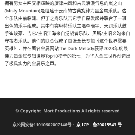
拥有男女主唱交相辉映的旋律曲风和古典浪漫气息的岚之山
(Misty Mountain)是组建于云南的古典旋律力量金属乐队。这
个乐队由前临渊、但丁之舟乐队吉它手自磊发起并联合了一班
出色的乐手组成。其中有赛琳特乐队主唱李晓宇、天罚乐队鼓
手崔峻豪、吉它/主唱江海来自觉战者乐队、贝斯/主唱义昀来自
守夜者乐队。他们的联合促成了首张全长专辑《这个世界需要
英雄》，并在著名金属网站The Dark Melody获评2023年度最
佳力量金属专辑世界Top10榜单的第七，为华人金属世界创造出
了极具实力的金属乐之声。
© Copyright Mort Productions All rights reserved
京公网安备11010602007146号 ·
京
ICP -
备
20015543
号