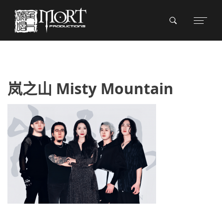
岚之山 Misty Mountain