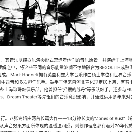
LITH，其音乐以纯器乐演奏形式营造着他们的音乐愿景，并演绎于上
tro等丰富多样的音乐理解之中，将这些不同的音乐能量波澜不惊地融合为REGO
王伟组成。Mark Hodnett拥有英国利兹大学音乐作曲硕士学位和
节目中录音和多次担任乐手。鼓手王伟来自河北宣化现定居上海，有着
作创办上海珍珠鼓俱乐部。他曾担任“摇摆的苏丹”等乐队鼓手，还参与
、Yes、Dream Theater等先驱们的音乐意识影响，并通过运用
。这张专辑由两首长篇大作——13分钟长度的“Zones of Rust”（锈蚀
音效果方面所体现的温暖湿润感，到创作理念都有着对70年代的摇滚乐感觉