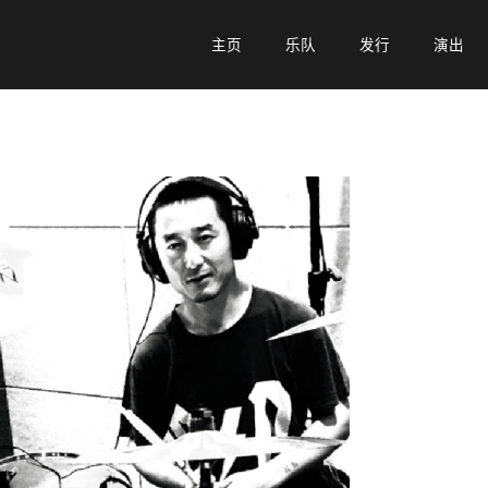
主页
主页
乐队
乐队
发行
发行
演出
演出