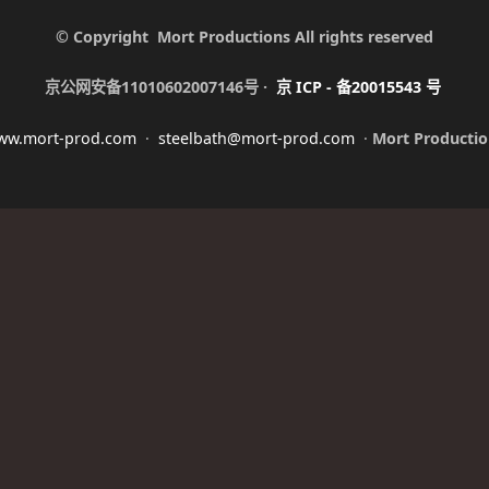
© Copyright Mort Productions All rights reserved
京公网安备11010602007146号 ·
京
ICP -
备
20015543
号
ww.mort-prod.com
·
steelbath@mort-prod.com
·
Mort Productio