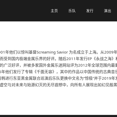
主页
主页
乐队
乐队
发行
发行
演出
演出
年他们以惊叫基督Screaming Savior 为名成立于上海。从2
受到国内极端金属乐界的好评。随后2011年发行EP《永战之海》
的广泛好评，并被多家国外金属乐迷网站评为2012年全球范围内最
16年他们发行了专辑《千面无容》，其中的作品以中国传统的古典音
日韩进行东亚黑金属联合巡演后乐队更换中文名为“惊极”并于2019
虚空与对未来与始源幻灭的无尽遐想中，向所有人展现出如幻见般