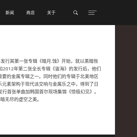
新闻
新闻
商店
商店
关于
关于
009年发行其第一张专辑《暗月.蚀》开始，就以黑暗恢
和2012年第二张全长专辑《宙海》的发行后，他们
重要的金属专辑之一。同时他们的专辑于北美地区
乐元素架构于现代派交响与金属乐之中，得到了日
年发行首张单曲加韩国首尔现场集锦《惊极幻见》。
黑暗无尽的虚空之美。