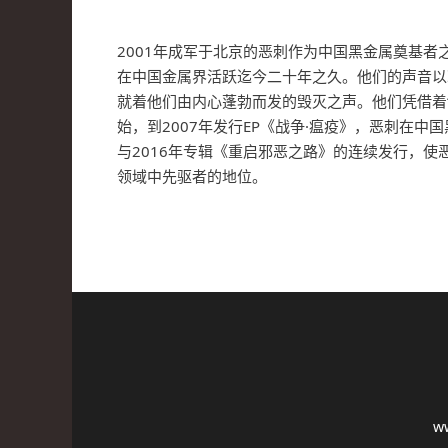
2001年成军于北京的恶刺作为中国黑金属奠基者之一
在中国金属界活跃迄今二十年之久。他们的声音以
就着他们由内心蓬勃而发的毁灭之声。他们凭借着“
始，到2007年发行EP《战争·瘟疫》，恶刺在
与2016年专辑《重启邪恶之路》的连续发行，
领域中先驱者的地位。
w