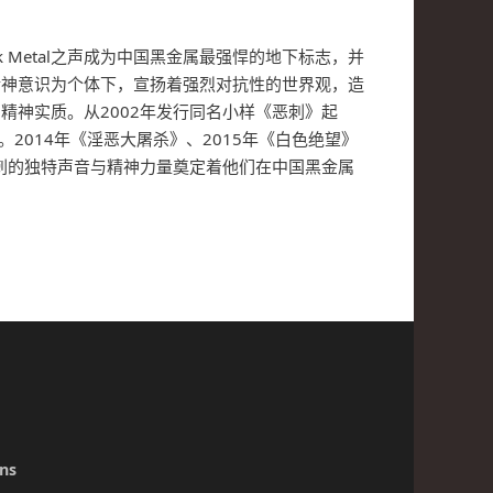
k Metal之声成为中国黑金属最强悍的地下标志，并
精神意识为个体下，宣扬着强烈对抗性的世界观，造
的精神实质。从2002年发行同名小样《恶刺》起
2014年《淫恶大屠杀》、2015年《白色绝望》
刺的独特声音与精神力量奠定着他们在中国黑金属
ns