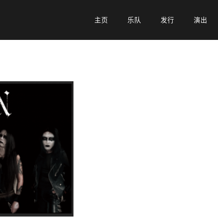
主页
主页
乐队
乐队
发行
发行
演出
演出