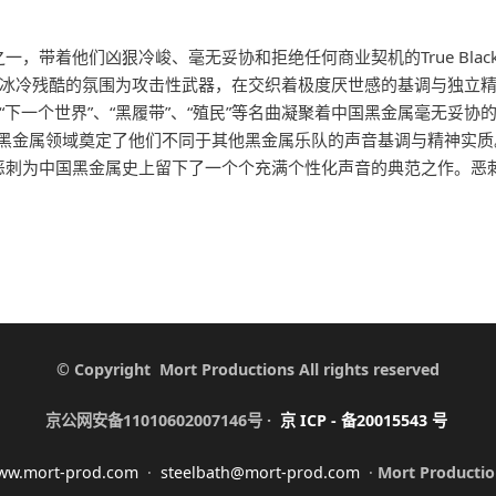
，带着他们凶狠冷峻、毫无妥协和拒绝任何商业契机的True Blac
冰冷残酷的氛围为攻击性武器，在交织着极度厌世感的基调与独立
下一个世界”、“黑履带”、“殖民”等名曲凝聚着中国黑金属毫无妥协
中国黑金属领域奠定了他们不同于其他黑金属乐队的声音基调与精神实质。
使恶刺为中国黑金属史上留下了一个个充满个性化声音的典范之作。恶
© Copyright Mort Productions All rights reserved
京公网安备11010602007146号 ·
京
ICP -
备
20015543
号
ww.mort-prod.com
·
steelbath@mort-prod.com
·
Mort Productio