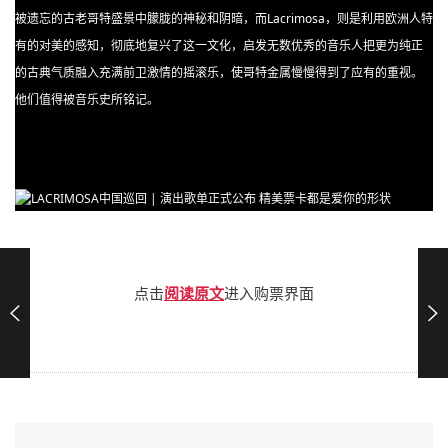
被遗忘的古老哥特盛景中朦胧的神秘和阴暗，而Lacrimosa，则是利用欧洲人特
有的对美的感知，彻底地复兴了这一文化，启发无数优秀的音乐人把更为纯正
的古典气质融入充满前卫激情的摇滚乐，使哥特金属慢慢得到了应有的重视。
他们值得被音乐史所铭记。
点击
阅读原文
进入购票界面