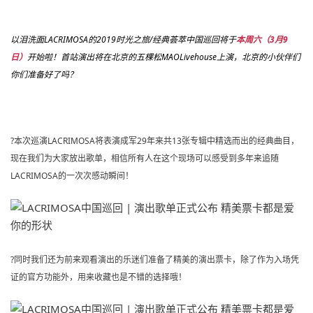
以泪洗面LACRIMOSA的2019时光之旅/经典荟萃中国巡回将于
本周六（3月9
日）
开始啦！首站演出将在北京的五棵松MAOLivehouse上演，北京的小伙伴们
你们准备好了吗？
?本次巡演LACRIMOSA将表演成军29年来共13张专辑中精选而出的经典曲目，
现在我们为大家放出歌单，相信所有人在这个现场可以感受到多年来追随
LACRIMOSA的一次次感动瞬间！
?同时我们还为前来观看演出的乐迷们准备了精美的演出票卡，除了作为入场凭
证的官方功能外，用来收藏也是不错的选择哦！