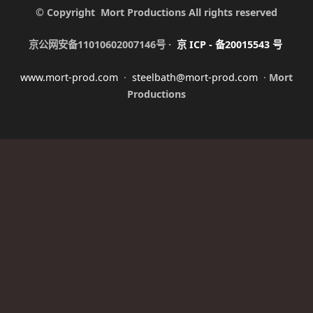
© Copyright Mort Productions All rights reserved
京公网安备11010602007146号 ·
京
ICP -
备
20015543
号
www.mort-prod.com
·
steelbath@mort-prod.com
·
Mort
Productions