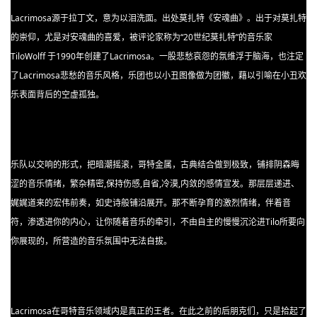
Lacrimosa源于拉丁文，意为以泪洗面。出处莫扎特《安魂曲》。出于对莫扎特
的崇仰，尤是对安魂曲的喜爱，被评论家称为“20世纪莫扎特”的音乐家
TiloWolff 于1990年创建了Lacrimosa。一股悲愁哀怨的氛维浮于脑海，也注定
了Lacrimosa悲愁的音乐风格，乐团也以小丑图像做为团徽，藉以引喻在小丑欢
乐表面背后的空虚孤独。
乐队以交响的形式，把暗潮摇滚，哥特金属，古典结合做到极致，铺排阴森晦
涩的音乐情绪，繁杂精密,保持伤感,自省,冷漠,内敛的感情宣发。那层层递进、
娓娓道来的宏伟前奏，如史诗般铺沿展开。那不断孕育的激烈情绪，伴着音
符，渗透进你的内心，让你随着音乐的牵引，不由自主的慢慢沉沦进Tilo所要向
你展现的，所营造的音乐氛围中无法自拔。
Lacrimosa在哥特音乐领域内是真正的王者。在此之前的后朋克们，只是拾起了