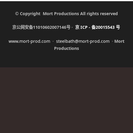
© Copyright Mort Productions All rights reserved
京公网安备11010602007146号 ·
京
ICP -
备
20015543
号
www.mort-prod.com
·
steelbath@mort-prod.com
·
Mort
Productions