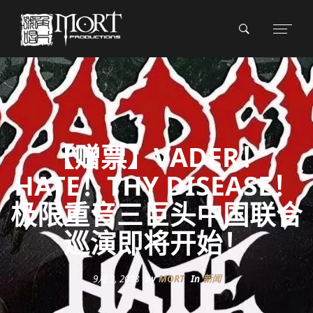
【赠票】VADER！
HATE！THY DISEASE！
极限重音三巨头中国联合
巡演即将开始！
9月 3, 2018
by
MORT
In
新闻