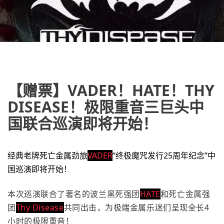
【赠票】VADER！HATE！THY
DISEASE！极限重音三巨头中
国联合巡演即将开始！
经典老牌死亡金属劲旅
VADER
“终极魔咒发行25周年纪念”中
国巡演即将开始！
本次巡演联合了著名的波兰黑死强团
HATE
和死亡金属强
团
Thy Disease
共同出击，为极端金属乐迷们呈现全长4
小时的极限重音！