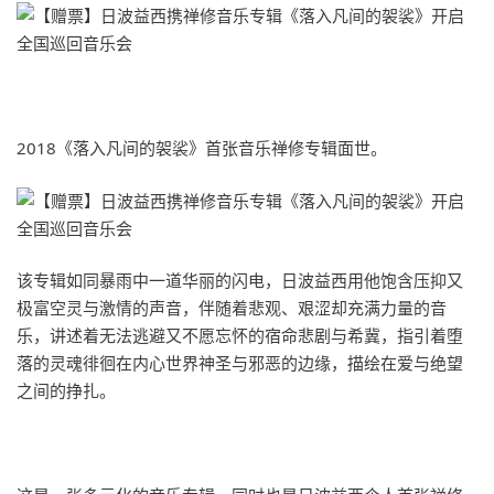
2018《落入凡间的袈裟》首张音乐禅修专辑面世。
该专辑如同暴雨中一道华丽的闪电，日波益西用他饱含压抑又
极富空灵与激情的声音，伴随着悲观、艰涩却充满力量的音
乐，讲述着无法逃避又不愿忘怀的宿命悲剧与希冀，指引着堕
落的灵魂徘徊在内心世界神圣与邪恶的边缘，描绘在爱与绝望
之间的挣扎。