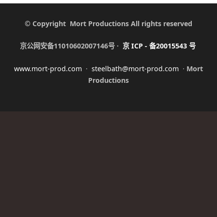
© Copyright Mort Productions All rights reserved
京公网安备11010602007146号 ·
京
ICP -
备
20015543
号
www.mort-prod.com
·
steelbath@mort-prod.com
·
Mort
Productions