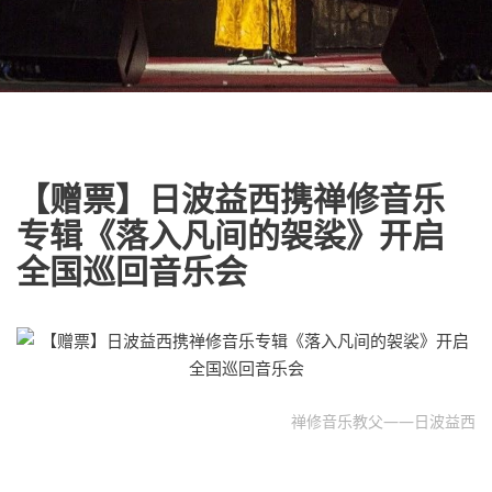
【赠票】日波益西携禅修音乐
专辑《落入凡间的袈裟》开启
全国巡回音乐会
禅修音乐教父——日波益西