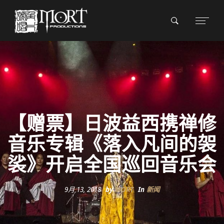
【赠票】日波益西携禅修
音乐专辑《落入凡间的袈
裟》开启全国巡回音乐会
9月 13, 2018
by
MORT
In
新闻