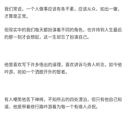
我们常说，一个人做事应该有条不紊，应该从众、如出一辙，
才算是正常。
但现实中的我们每天都扮演着不同的角色，也许待到人生最后
的那一刻才会想起，这一生却忘了扮演自己。
他曾喜欢写下许多悟出的道理，喜欢讲诉与旁人听念，如今他
吟游，宛如一个洒脱开外的智者。
有人嘲笑他丢下禅椅，不知所云的四处漂泊，但只有他自己知
道，他是带着修行路吟游着为每一个有缘人点祝。