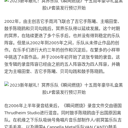
2002年，由主创吉它手周鸿飞联合了吉它手陈曦、主唱田奎、
鼓手陈晓鸥和贝司勾践后，冥界乐队得以延续发展。这个时期
的冥界，在陆续更迭了多个乐手后，也并没有得到稳定的乐队
阵容。但是从2002年到2005年之间，乐队从未停止作品的创
作。在乐手们进行大约三年的创作和沉淀后，在繁多的小样带
中挑选了8首作品，并于2006年初开始了这张专辑的录音。这
张专辑的录音阵容已经由之前的五人阵容改为四人阵容，并确
定为主唱田奎、吉它手陈曦、贝司勾践和鼓手陈晓鸥。
在2006年上半年录音结束后，《瞬间燃烧》录音文件交由德国
Thrudheim Studio进行混音。同时鼓手陈晓鸥由于出国原因离
队。在机缘之下乐队吸纳号角唱片音乐部制作人/前冥笛乐队吉
它手毛亮，以及德国A Cappella Metal乐队VAN CANTO鼓手