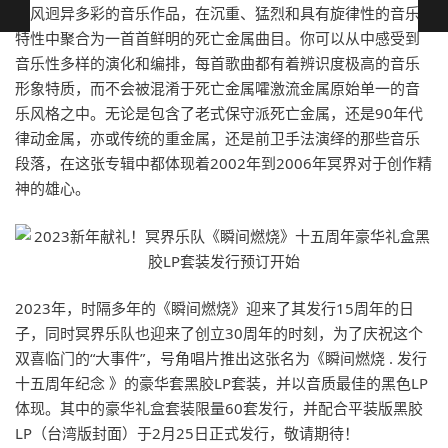
曲风迥异多彩的音乐作品，在沉重、猛烈和具有旋律性的音乐
特性中聚合为一首首鲜明的死亡金属曲目。你可以从中感受到
音乐性多样的演化和编排，每首歌曲都有着辨识度极高的音乐
形象特质，而不会被混淆于死亡金属嚯激流金属原始单一的音
乐风格之中。无论是包含了老式保守派死亡金属，还是90年代
律动金属，亦或传统的重金属，还是前卫手法演绎的那些音乐
段落，在这张专辑中都体现着2002年到2006年冥界对于创作精
神的雄心。
2023年，时隔多年的《瞬间燃烧》迎来了其发行15周年的日
子，同时冥界乐队也迎来了创立30周年的时刻，为了庆祝这个
双喜临门的“大事件”，号角唱片推出这张名为《瞬间燃烧 . 发行
十五周年纪念 》的豪华套黑胶LP套装，并以音质最佳的黑色LP
体现。其中的豪华礼盒套装限量60套发行，并配合平装版黑胶
LP（台湾版封面）于2月25日正式发行，敬请期待！