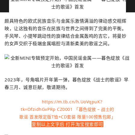
颇具特色的欧式民族音乐与金属乐激情满溢的律动感交相辉
映，让这独有的音乐在民族与世界之间得到了完美的平衡。
手风琴、小提琴跳动性的旋律结合金属轰鸣的吉它，将曼妙
的女声交织于极端金属唱腔与清新柔美的歌谣之间。
2023年，号角唱片开年第一弹，暮色绽放《战士的歌谣》早
春三月、诚意巨献，敬请期待。
https://m.tb.cn/h.UoVqpuK?
tk=OfzidhGvPRp CZ0001 「暮色绽放 – 战士的
歌谣 首发限定版T恤+CD套装 限量100预售包邮」
复制以上文字后 打开淘宝搜索即可