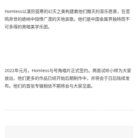
Homless以凄厉孤寒的幻灭之美构建着他们黯灭的音乐愿景，在悲
鸣弃世的绝响中恸悸广漠的天地哀歌。他们是中国金属界独特而不
可多得的黑暗美学乐团。
2022年元月，Homless与号角唱片正式签约。两首试听小样为大家
放出，他们更多的作品已经开始后期制作中，并将会于日后陆续发
布。他们的首张专辑相信不期将会与大家见面。