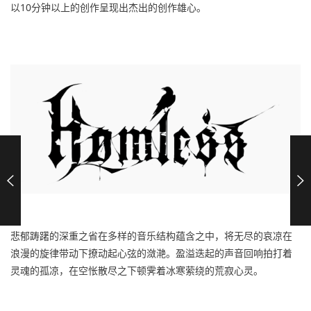
以10分钟以上的创作呈现出杰出的创作雄心。
悲郁踌躇的深重之省在多样的音乐结构蕴含之中，将无尽的哀凉在
浪漫的旋律带动下撩动起心弦的潋滟。盈溢迭起的声音回响拍打着
灵魂的孤凉，在空怅散尽之下顿霁着冰寒萦绕的荒寂心灵。