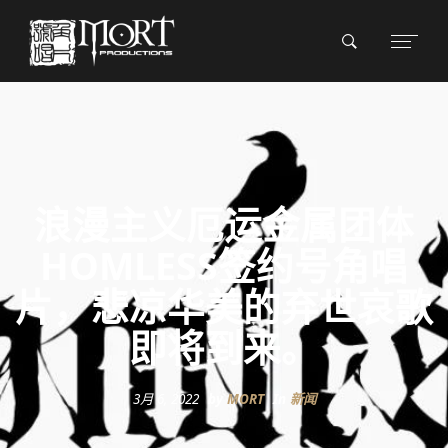
浪漫主义厄运金属团体
HOMLESS签约号角唱
片，悲凉华美的弃世哀歌
即将到来。
3月 6, 2022
by
MORT
In
新闻