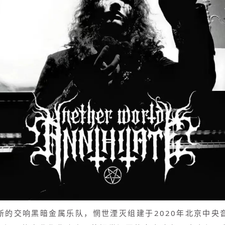
新的交响黑暗金属乐队，惘世湮灭组建于2020年北京中央