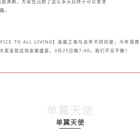
热血沸腾，大家在沉默了这么多天后终于可以发泄
阴霾。
IFICE TO ALL LIVING】金属之夜与去年不同的是，今年
大家呈现这场金属盛宴。3月25日晚7:00，我们不见不散！
单翼天使
单翼天使