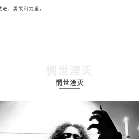
激进，勇敢和力量。
惘世湮灭
惘世湮灭