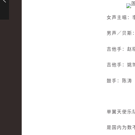
女声主唱：
男声／贝斯
吉他手：赵
吉他手：姚
鼓手：陈涛
单翼天使乐队
是国内为数