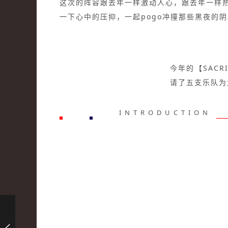
这次的阵容跟去年一样激动人心，跟去年一样
一下心中的压抑，一起pogo冲撞那些黑夜的
今年的【SACR
请了五支乐队为
INTRODUCTION