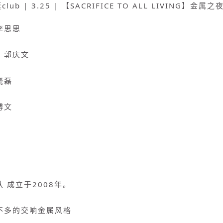
李思思
：郭庆文
晓磊
博文
 成立于2008年。
不多的交响金属风格