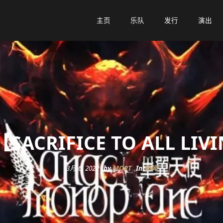
主页
主页
乐队
乐队
发行
发行
演出
演出
| 【SACRIFICE TO ALL 
3月 6, 2022
by
MORT
In
新闻