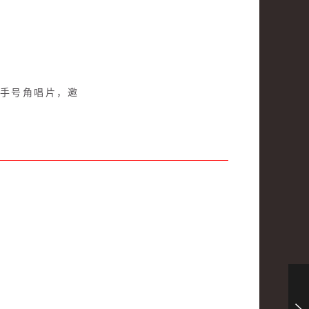
莲携手号角唱片，邀