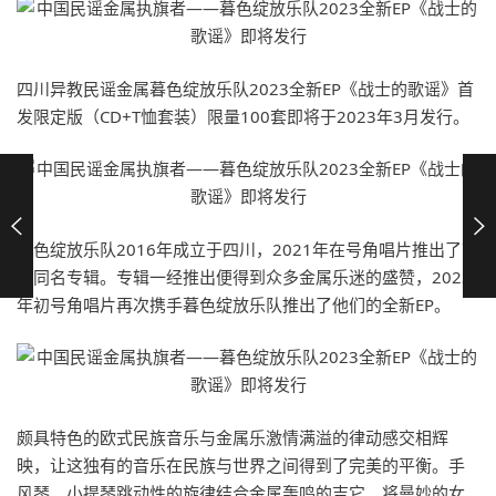
四川异教民谣金属暮色绽放乐队2023全新EP《战士的歌谣》首
发限定版（CD+T恤套装）限量100套即将于2023年3月发行。
暮色绽放乐队2016年成立于四川，2021年在号角唱片推出了首
张同名专辑。专辑一经推出便得到众多金属乐迷的盛赞，2023
年初号角唱片再次携手暮色绽放乐队推出了他们的全新EP。
颇具特色的欧式民族音乐与金属乐激情满溢的律动感交相辉
映，让这独有的音乐在民族与世界之间得到了完美的平衡。手
风琴、小提琴跳动性的旋律结合金属轰鸣的吉它，将曼妙的女