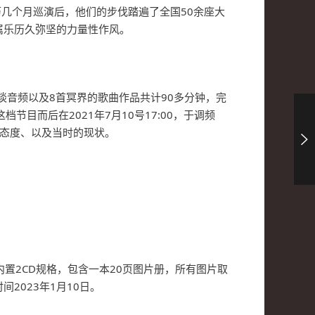
历几个月巡演后，他们的步伐踏遍了全国50余座大
属乐历久弥坚的力量性作风。
段访谈音频以及8首冥界的歌曲作品共计90多分钟，完
目而后在2021年7月10号17:00，于调频
乐态度、以及当时的现状。
子，内置2CD规格，包含一本20页图片册，所有图片取
2023年1月10日。