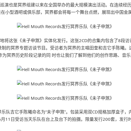
这次巡演也是冥界组建以来在全国举办的最大规模演出活动。在连续经
是在小型酒吧或俱乐部，冥界都会将每一个舞台点燃，展现出中国金
ords荣幸地将这张《未子申煞》实体化发行。这张2CD的合集内包含了8
台录制的冥界专题访谈节目。受访者为冥界的主唱田奎和吉它手陈曦。这档节
谈，在作为冥界历史阶段记录的同 时也让我们了解到他们的创作思路、音
行，并由冥界乐队吉它手陈曦命名为“未子申煞”。包装采用双CD规格加厚盒
6月11日受访当天乐队在台上及台下的拍摄。限量发行200套，发行时间