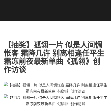
【抽奖】孤翎一片 似是人间惆
怅客 霜降几许 别离相逢任平生
霜冻前夜最新单曲《孤翎》创
作访谈