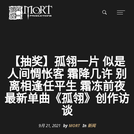
【抽奖】孤翎一片 似是
人间惆怅客 霜降几许 别
离相逢任平生 霜冻前夜
最新单曲《孤翎》创作访
谈
9月 21, 2021
by
MORT
In
新闻