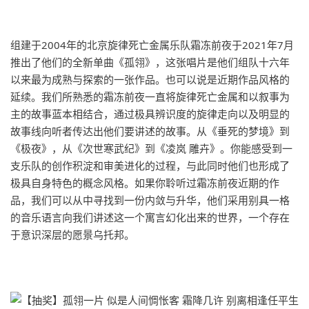
组建于2004年的北京旋律死亡金属乐队霜冻前夜于2021年7月
推出了他们的全新单曲《孤翎》，这张唱片是他们组队十六年
以来最为成熟与探索的一张作品。也可以说是近期作品风格的
延续。我们所熟悉的霜冻前夜一直将旋律死亡金属和以叙事为
主的故事蓝本相结合，通过极具辨识度的旋律走向以及明显的
故事线向听者传达出他们要讲述的故事。从《垂死的梦境》到
《极夜》，从《次世寒武纪》到《凌岚 雕卉》。你能感受到一
支乐队的创作积淀和审美进化的过程，与此同时他们也形成了
极具自身特色的概念风格。如果你聆听过霜冻前夜近期的作
品，我们可以从中寻找到一份内敛与升华，他们采用别具一格
的音乐语言向我们讲述这一个寓言幻化出来的世界，一个存在
于意识深层的愿景乌托邦。