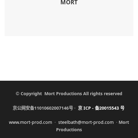
MORT
© Copyright Mort Productions All rights reserved
京公网安备11010602007146号 ·
京
ICP -
备
20015543
号
www.mort-prod.com
·
steelbath@mort-prod.com
·
Mort
Productions