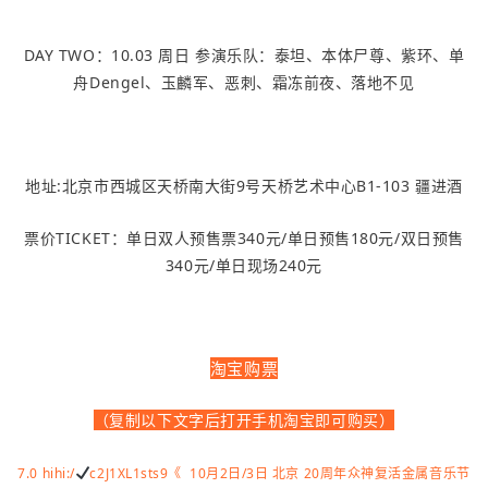
DAY TWO：10.03 周日 参演乐队：泰坦、本体尸尊、紫环、单
舟Dengel、玉麟军、恶刺、霜冻前夜、落地不见
地址:北京市西城区天桥南大街9号天桥艺术中心B1-103 疆进酒
票价TICKET：单日双人预售票340元/单日预售180元/双日预售
340元/单日现场240元
淘宝购票
（复制以下文字后打开手机淘宝即可购买）
7.0 hihi:/
c2J1XL1sts9《 10月2日/3日 北京 20周年众神复活金属音乐节