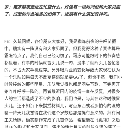
罗：霜冻前夜最近在忙些什么，好像有一段时间没和大家见面
了。成型的作品准备的如何了，近期有什么演出安排吗。
FE：久疏问候，各位朋友大家好，我是霜冻前夜的主唱苗振
中。确实有一阵没有和大家见面了。但我觉得这种节奏也算是
霜冻特点了，我们自己已经习惯了。霜冻可能跟时下的节奏感
都反着，有事的时候就冒头儿说一句，没事了就闷头儿各忙各
的，不占大家手机缓存。另外唱片业的变化导致大家现在认为
一个乐队如果每天不反复横跳就是要GG了，但也不然，我们小
时候接触的那些明星、乐队我觉得也都是闷头写歌，写完再开
始咋咋呼呼一阵的。再者最近国内的疫情一直在反复，对很多
人的生活都造成了不少的影响，我们也是，与其在这种时候冒
头儿，还不如沉下来攒攒材料儿，写点东西或者那怕有的没的
聊一阵天儿我觉得在我们这个岁数也都是挺有意义的。拜有闲
工夫所赐，确实制作完成了几首作品，希望能在《孤翎》之后
以EP的形式和大家见面。演出的话七月末的时候久违的演了一