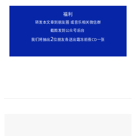
福利
转发本文章到朋友圈 或音乐相关微信群
截图发到公众号后台
2
我们将抽出
位朋友各送出霜冻前夜CD一张