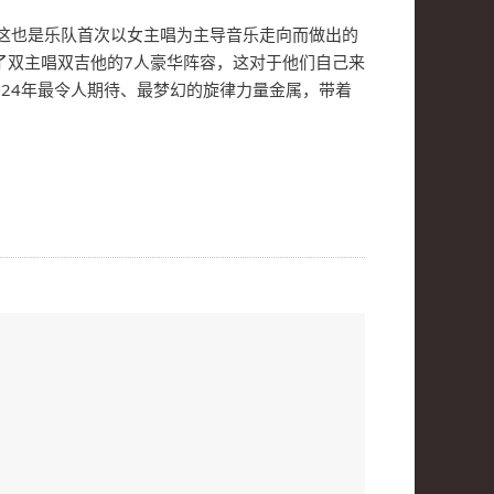
们面前。这也是乐队首次以女主唱为主导音乐走向而做出的
ale拥有了双主唱双吉他的7人豪华阵容，这对于他们自己来
。2024年最令人期待、最梦幻的旋律力量金属，带着