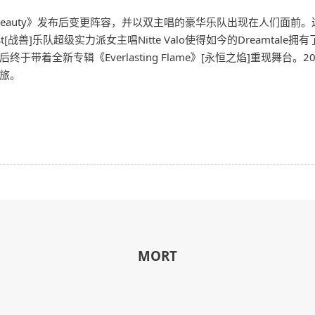
eping Beauty》发布后变更阵容，并以双主唱的豪华乐队出现在人
st[战兽]乐队超级实力派女主唱Nitte Valo使得如今的Dreamt
带着全新专辑《Everlasting Flame》[永恒之焰]重现舞台
旅。
MORT