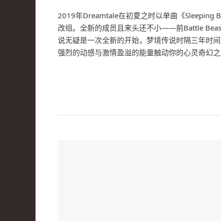
2019年Dreamtale在初夏之时以单曲《Sle
改组。全新的成员且来头还不小——前Battle Bea
说无疑是一次全新的开始，梦境传说时隔三年时间后终于
强烈的动感与激情盈溢的能量触动你的心灵奇幻之