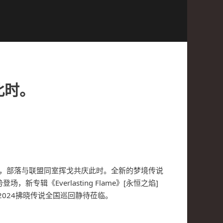
此时。
州大地，部落与联盟同室挥戈共庆此时。全新的梦境传说
手强势登场，新专辑《Everlasting Flame》[永恒之焰]
024拂晓传说全国巡回静待莅临。