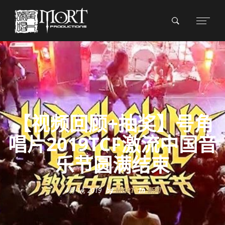
【视频回顾+抽奖】号角
唱片2019TCF激流中国音
乐节圆满结束
4月 14, 2019
by
MORT
In
新闻