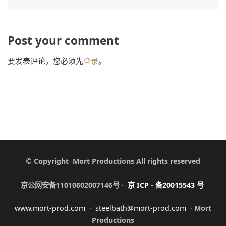
Post your comment
要发表评论，您必须先
登录
。
© Copyright Mort Productions All rights reserved
京公网安备11010602007146号 ·
京
ICP -
备
20015543
号
www.mort-prod.com
·
steelbath@mort-prod.com
·
Mort
Productions