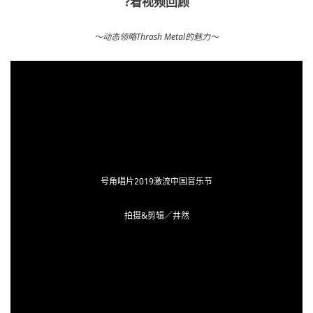
?看视频回顾
～动态领略Thrash Metal的魅力～
号角唱片2019激流中国音乐节
拍摄&剪辑／井然