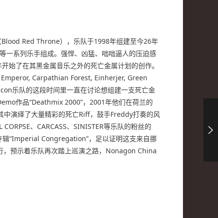
Red Throne），乐队于1998年组建至今26年
Forest等一系列乐手组成。强悍、凶猛、咄咄逼人的压迫感
1993年开始了在其黑金属音乐之外的死亡金属计划的创作。
pathian Forest, Einherjer, Green
在Satyricon乐队的这段时间里一直在讨论想组建一支死亡金
o作品“Deathmix 2000”，2001年他们在荷兰的
t在其中演绎了大量精彩的死亡Riff，鼓手Freddy打奏的风
SE、CARCASS、SINISTER等乐队的粉丝的
mperial Congregation”，足以证明这支来自挪
预示着乐队再次踏上巡演之路，Nonagon China