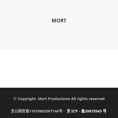
MORT
© Copyright Mort Productions All rights reserved
京公网安备11010602007146号 ·
京
ICP -
备
20015543
号