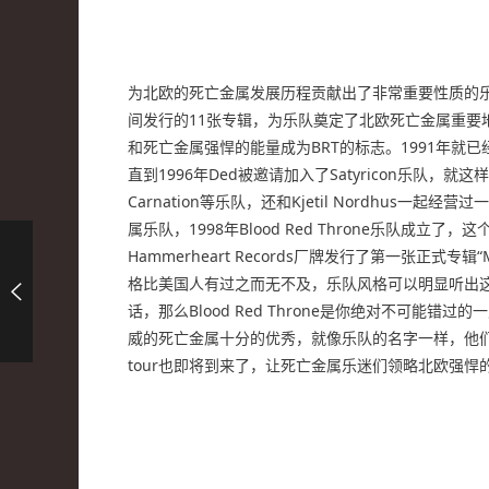
为北欧的死亡金属发展历程贡献出了非常重要性质的乐队，
间发行的11张专辑，为乐队奠定了北欧死亡金属重要地位。乐队
和死亡金属强悍的能量成为BRT的标志。1991年就已经
直到1996年Ded被邀请加入了Satyricon乐队，就这样Ded
Carnation等乐队，还和Kjetil Nordhus一起
属乐队，1998年Blood Red Throne乐队成立了
Hammerheart Records厂牌发行了第一张正式专辑
格比美国人有过之而无不及，乐队风格可以明显听出这些乐队
话，那么Blood Red Throne是你绝对不可能错过的一
威的死亡金属十分的优秀，就像乐队的名字一样，他们已经坐
tour也即将到来了，让死亡金属乐迷们领略北欧强悍