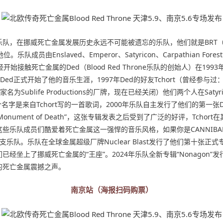
在挪威死亡金属发展历史永远不可能被遗忘的乐队，他们就是BRT（Blood 
成员由Enslaved、Emperor、Satyricon、Carpathian 
开始接触死亡金属的Ded（Blood Red Throne乐队的创始人）在
正式开始了他的音乐生涯，1997年Ded的好友Tchort（曾经参与过：Emperor, Car
经营过一家名为Sublife Productions的厂牌，现在已经关闭）他们两个人
，这个名字是来自Tchort写的一首歌词，2000年乐队自主发行了他们的第一张Dem
“Monument of Death”，这张专辑发表之后受到了广泛的好评，Tchor
成员们酷爱着死亡金属这一强悍的音乐风格，如果你是CANNIBAL CORP
支乐队。乐队在全球金属超级厂牌Nuclear Blast发行了他们第十张正式专辑“I
上了挪威死亡金属的“王座”。2024年乐队全新专辑“Nonagon”发行，
的死亡金属震撼之声。
南京站（海报扫码购票）